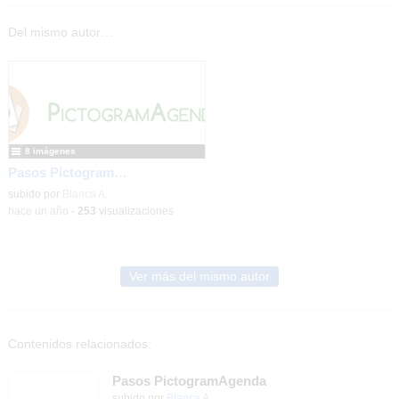
Del mismo autor…
8 imágenes
Pasos PictogramAgenda
subido por
Blanca A.
-
hace un año
-
253
visualizaciones
Ver más del mismo autor
Contenidos relacionados:
Pasos PictogramAgenda
subido por
Blanca A.
-