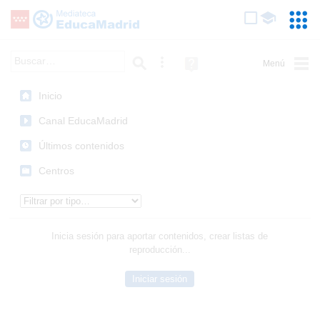
Mediateca de EducaMadrid
Saltar navegación
Servic
Educa
Palabra o frase:
Búsqueda avanzada
Ayuda
(en
ventana
Inicio
nueva)
Canal EducaMadrid
Últimos contenidos
Centros
Tipo de contenido:
Inicia sesión para aportar contenidos, crear listas de
reproducción...
Iniciar sesión