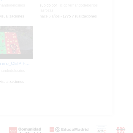
rnandodelosrios
subido por
Tic cp fernandodelosrios
lasrozas
isualizaciones
-
hace 6 años
-
1775
visualizaciones
El huerto en febrero_CEIP FDLR_Las Rozas
rnandodelosrios
isualizaciones
Certificación