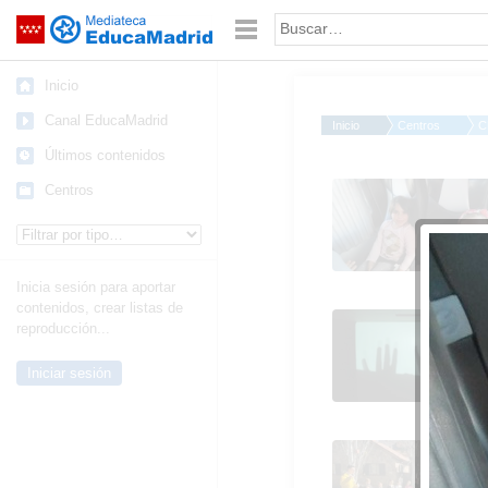
Mediateca de EducaMadrid
Saltar navegación
Palabra o frase:
Inicio
Canal EducaMadrid
Inicio
Centros
C
Últimos contenidos
2020_02_28_Granja d
Centros
los Cuentos_CEIP
Tipo de contenido:
FDLR_Las Rozas 1
Inicia sesión para aportar
contenidos, crear listas de
2020_02_28_Granja d
reproducción...
los Cuentos_CEIP
FDLR_Las Rozas 6
Iniciar sesión
2020_02_28_Granja d
los Cuentos_CEIP