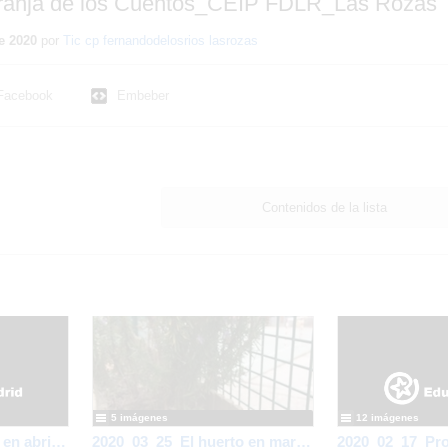
anja de los Cuentos_CEIP FDLR_Las Rozas
e 2020
por
Tic cp fernandodelosrios lasrozas
Facebook
Embeber
Contenidos de la lista
5 imágenes
12 imágenes
2020_05_07_El huerto en abril_CEIP FDLR_Las Rozas
2020_03_25_El huerto en marzo_CEIP FDLR_Las Rozas