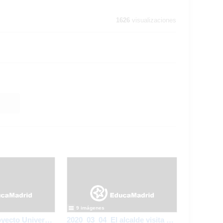
1626
visualizaciones
9 imágenes
2020_02_17_Proyecto Universo de los monos verdes_CEIP FDLR_Las Rozas
2020_03_04_El alcalde visita Ed Infantil_CEIP FDLR_Las Rozas