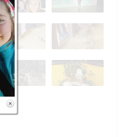
LR_Las Rozas 14
FDLR_Las Rozas 15
20_02_28_Granja de
2020_02_28_Granja de
s Cuentos_CEIP
los Cuentos_CEIP
LR_Las Rozas 19
FDLR_Las Rozas 20
20_02_28_Granja de
2020_02_28_Granja de
s Cuentos_CEIP
los Cuentos_CEIP
LR_Las Rozas 25
FDLR_Las Rozas 26