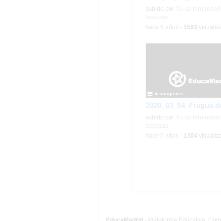
subido por
Tic cp fernandod
lasrozas
-
hace 6 años
-
1593
visualiz
4 imágenes
subido por
Tic cp fernandod
lasrozas
-
hace 6 años
-
1304
visualiz
EducaMadrid
-
Plataforma Educativa. Co