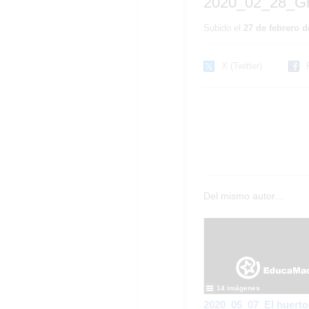
2020_02_28_Gr
Subido el
27 de febrero d
X (Twitter)
Del mismo autor…
14 imágenes