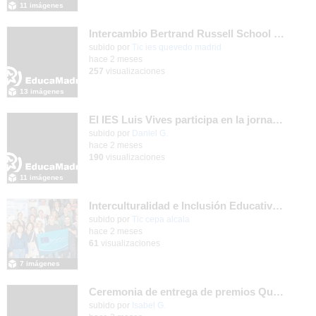
11 imágenes
Intercambio Bertrand Russell School en Krommenie, junio 2026
subido por
Tic ies quevedo madrid
-
hace 2 meses
257
visualizaciones
13 imágenes
El IES Luis Vives participa en la jornada de trabajo sobre mecanizado CNC e Industria 4.0
subido por
Daniel G.
-
hace 2 meses
190
visualizaciones
11 imágenes
Interculturalidad e Inclusión Educativa en la Educación de Adultos
subido por
Tic cepa alcala
-
hace 2 meses
61
visualizaciones
7 imágenes
Ceremonia de entrega de premios Quizstory 2026
subido por
Isabel G.
-