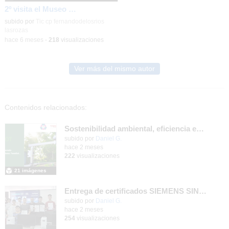
2º visita el Museo del Prado_CEIP FDLR_Las Rozas
Contenido educativo.
subido por
Tic cp fernandodelosrios
lasrozas
-
hace 6 meses
-
218
visualizaciones
Ver más del mismo autor
Contenidos relacionados:
Sostenibilidad ambiental, eficiencia energética y sistemas de producción inteligente para la industria 4.0
subido por
Daniel G.
-
hace 2 meses
222
visualizaciones
21 imágenes
Entrega de certificados SIEMENS SINUMERIK
subido por
Daniel G.
-
hace 2 meses
254
visualizaciones