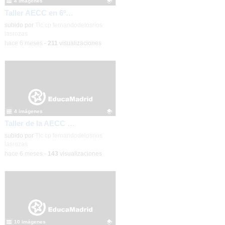
4 imágenes
Taller AECC en 6º_CEIP FDLR_Las Rozas
Contenido educativo.
subido por
Tic cp fernandodelosrios
lasrozas
-
hace 6 meses
-
211
visualizaciones
4 imágenes
Taller de la AECC en 6º_CEIP FDLR_Las Rozas
Contenido educativo.
subido por
Tic cp fernandodelosrios
lasrozas
-
hace 6 meses
-
143
visualizaciones
10 imágenes