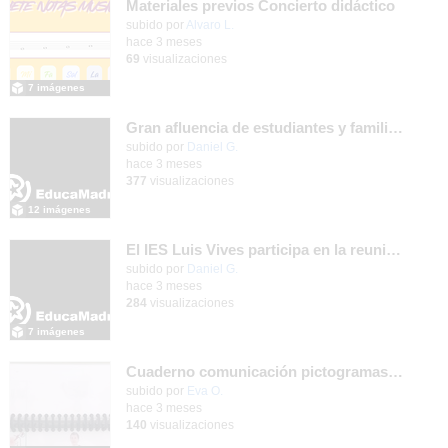
Materiales previos Concierto didáctico
Contenido educativo.
subido por
Alvaro L.
-
hace 3 meses
69
visualizaciones
7 imágenes
Gran afluencia de estudiantes y familias en la jornada de puertas abiertas que nuestro centro desarrolló el pasado 23 de abril de 2026
subido por
Daniel G.
-
hace 3 meses
377
visualizaciones
12 imágenes
El IES Luis Vives participa en la reunión de coordinación del proyecto de innovación MEFPD - CNC e Industria 4.0
subido por
Daniel G.
-
hace 3 meses
284
visualizaciones
7 imágenes
Cuaderno comunicación pictogramas y LSE
subido por
Eva O.
-
hace 3 meses
140
visualizaciones