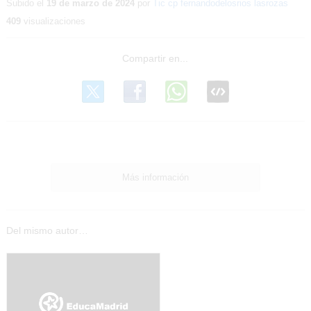
educa
Subido el
19 de marzo de 2024
por
Tic cp fernandodelosrios lasrozas
409
visualizaciones
Más información
Del mismo autor…