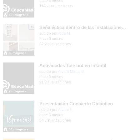
hace 3 meses
114
visualizaciones
13 imágenes
Señaléctica dentro de las instalaciones del centro ordinario
Contenido educativo.
subido por
Aida M.
-
hace 3 meses
82
visualizaciones
3 imágenes
Actividades Tale bot en Infantil
subido por
Alvaro Maria M.
-
hace 3 meses
91
visualizaciones
7 imágenes
Presentación Concierto Didáctico
Contenido educativo.
subido por
Alvaro L.
-
hace 3 meses
54
visualizaciones
34 imágenes