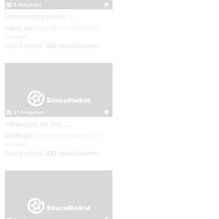
8 imágenes
Intercambio lector 6ºB_CEIP FDLR_Las Rozas
Contenido educativo.
subido por
Tic cp fernandodelosrios
lasrozas
-
hace 6 meses
-
162
visualizaciones
17 imágenes
Villancico en Sol_2025 (fotos)_CEIP FDLR_Las Rozas
Contenido educativo.
subido por
Tic cp fernandodelosrios
lasrozas
-
hace 6 meses
-
232
visualizaciones