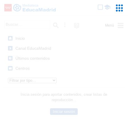
Mediateca de EducaMadrid
Saltar navegación
Servic
Educa
Palabra o frase:
Búsqueda avanzada
Ayuda
(en
ventana
Inicio
nueva)
Canal EducaMadrid
Últimos contenidos
Centros
Tipo de contenido:
Inicia sesión para aportar contenidos, crear listas de
reproducción...
Iniciar sesión