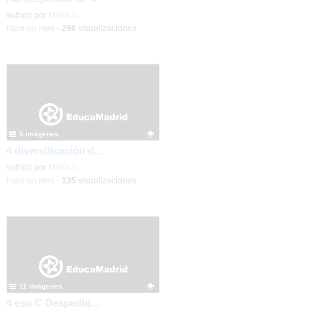
Contenido educativo.
subido por
María G.
-
hace un mes
-
296
visualizaciones
5 imágenes
4 diversificación despedida de 4º
Contenido educativo.
subido por
María G.
-
hace un mes
-
135
visualizaciones
11 imágenes
4 eso C Despedida de 4º