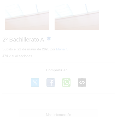
2º Bachillerato A
2º Bachillerato A
2º Bachillerato A
-
Contenido
educativo
Subido el
22 de mayo de 2026
por
María G.
474
visualizaciones
Más información