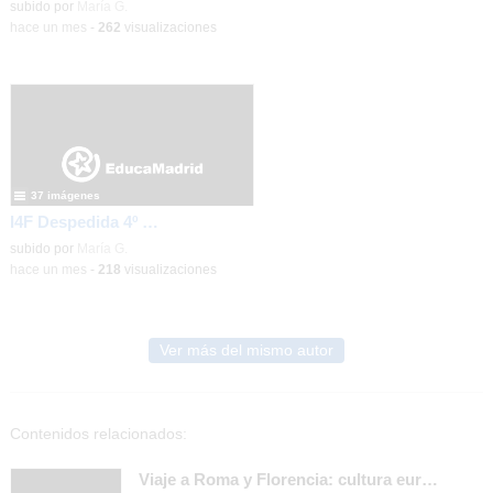
subido por
María G.
-
hace un mes
-
262
visualizaciones
37 imágenes
I4F Despedida 4º de la ESO
subido por
María G.
-
hace un mes
-
218
visualizaciones
Ver más del mismo autor
Contenidos relacionados:
Viaje a Roma y Florencia: cultura europea para 2º de Bachillerato en diciembre 2025