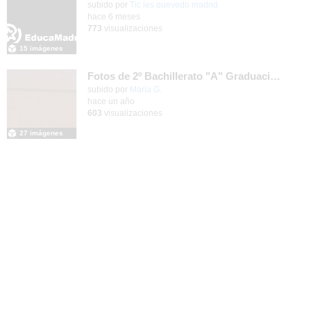
subido por
Tic ies quevedo madrid
-
hace 6 meses
773
visualizaciones
15 imágenes
Fotos de 2º Bachillerato "A" Graduación 2025
Contenido educativo.
subido por
María G.
-
hace un año
603
visualizaciones
27 imágenes