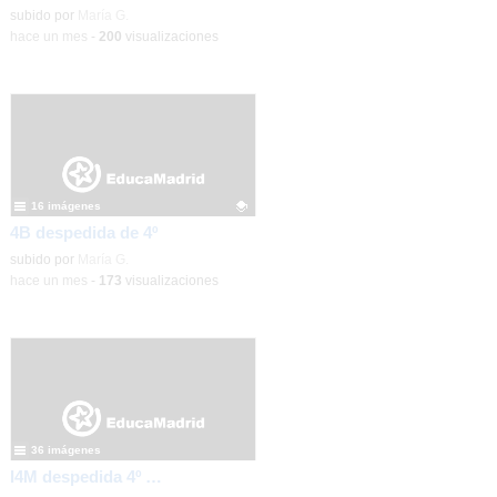
Contenido educativo.
subido por
María G.
-
hace un mes
-
200
visualizaciones
16 imágenes
4B despedida de 4º
Contenido educativo.
subido por
María G.
-
hace un mes
-
173
visualizaciones
36 imágenes
I4M despedida 4º de la ESO