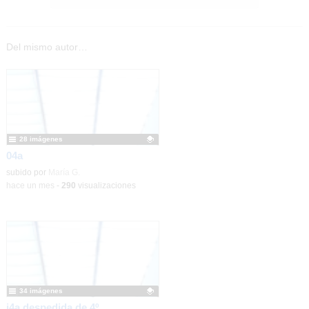
Del mismo autor…
28 imágenes
04a
Contenido educativo.
subido por
María G.
-
hace un mes
-
290
visualizaciones
34 imágenes
i4a despedida de 4º