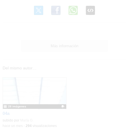
Más información
Del mismo autor…
28 imágenes
04a
Contenido educativo.
subido por
María G.
-
hace un mes
-
294
visualizaciones