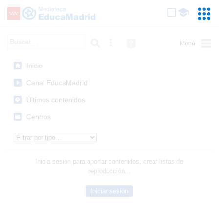
Mediateca de EducaMadrid
Saltar navegación
Servic
Educa
Palabra o frase:
Búsqueda avanzada
Ayuda
(en
ventana
Inicio
nueva)
Canal EducaMadrid
Últimos contenidos
Centros
Tipo de contenido:
Inicia sesión para aportar contenidos, crear listas de
reproducción...
Iniciar sesión