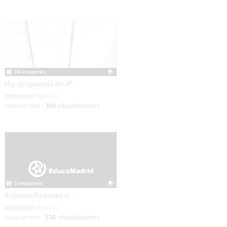
34 imágenes
i4a despedida de 4º
Contenido educativo.
subido por
María G.
-
hace un mes
-
300
visualizaciones
5 imágenes
4 diversificación despedida de 4º
Contenido educativo.
subido por
María G.
-
hace un mes
-
136
visualizaciones