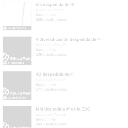
i4a despedida de 4º
Contenido educativo.
subido por
María G.
-
hace un mes
300
visualizaciones
34 imágenes
4 diversificación despedida de 4º
Contenido educativo.
subido por
María G.
-
hace un mes
136
visualizaciones
5 imágenes
4B despedida de 4º
Contenido educativo.
subido por
María G.
-
hace un mes
177
visualizaciones
16 imágenes
I4M despedida 4º de la ESO
subido por
María G.
-
hace un mes
265
visualizaciones