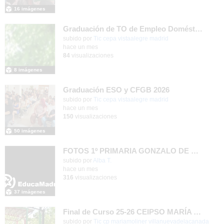
16 imágenes
Graduación de TO de Empleo Doméstico
subido por
Tic cepa vistaalegre madrid
-
hace un mes
84
visualizaciones
8 imágenes
Graduación ESO y CFGB 2026
subido por
Tic cepa vistaalegre madrid
-
hace un mes
150
visualizaciones
50 imágenes
FOTOS 1º PRIMARIA GONZALO DE BERCEO
subido por
Alba T.
-
hace un mes
316
visualizaciones
37 imágenes
Final de Curso 25-26 CEIPSO MARÍA MOLINER
subido por
Tic cp mariamoliner villanuevadelacanada
-