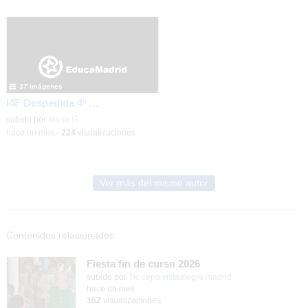
37 imágenes
I4F Despedida 4º de la ESO
subido por
María G.
-
hace un mes
-
224
visualizaciones
Ver más del mismo autor
Contenidos relacionados:
Fiesta fin de curso 2026
subido por
Tic cepa vistaalegre madrid
-
hace un mes
162
visualizaciones