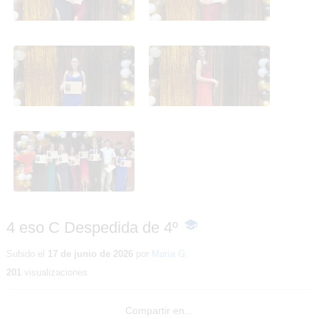
4 eso C Despedida de 4º
4 eso C Despedida de 4º
4 eso C Despedida de 4º
4 eso C Despedida de 4º
-
Contenido
educativo
Subido el
17 de junio de 2026
por
María G.
201
visualizaciones