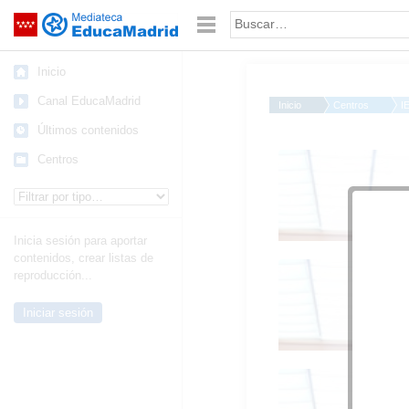
Mediateca de EducaMadrid
Saltar navegación
Palabra o frase:
Inicio
Canal EducaMadrid
Inicio
Centros
I
Últimos contenidos
04a
Centros
Tipo de contenido:
Inicia sesión para aportar
contenidos, crear listas de
04a
reproducción...
Iniciar sesión
04a