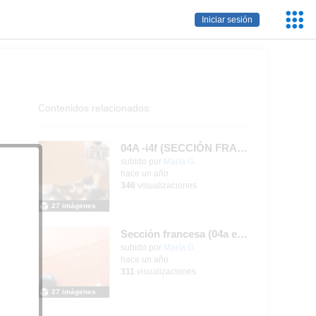
Servic
Iniciar sesión
Educa
Contenidos relacionados:
04A -i4f (SECCIÓN FRANCESA): I
subido por
María G.
-
hace un año
346
visualizaciones
27 imágenes
Sección francesa (04a e i4a) (I)
subido por
María G.
-
hace un año
311
visualizaciones
27 imágenes