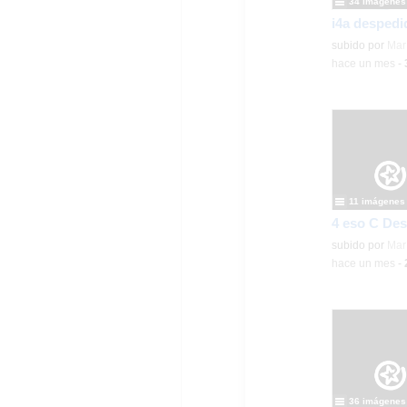
34 imágenes
i4a despedi
Contenido educ
subido por
Mar
-
hace un mes
-
11 imágenes
4 eso C Des
Contenido educ
subido por
Mar
-
hace un mes
-
36 imágenes