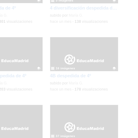
5 imágenes
da de 4º
4 diversificación despedida de 4º
ativo.
ía G.
Contenido educativo.
subido por
María G.
301
visualizaciones
-
hace un mes
-
138
visualizaciones
16 imágenes
pedida de 4º
4B despedida de 4º
ativo.
ía G.
Contenido educativo.
subido por
María G.
203
visualizaciones
-
hace un mes
-
178
visualizaciones
37 imágenes