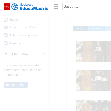
Mediateca de EducaMadrid
Saltar navegación
Palabra o frase:
Inicio
Canal EducaMadrid
Inicio
Centros
I
Últimos contenidos
4B despedida de 4º
Centros
Tipo de contenido:
Inicia sesión para aportar
contenidos, crear listas de
4B despedida de 4º
reproducción...
Iniciar sesión
4B despedida de 4º