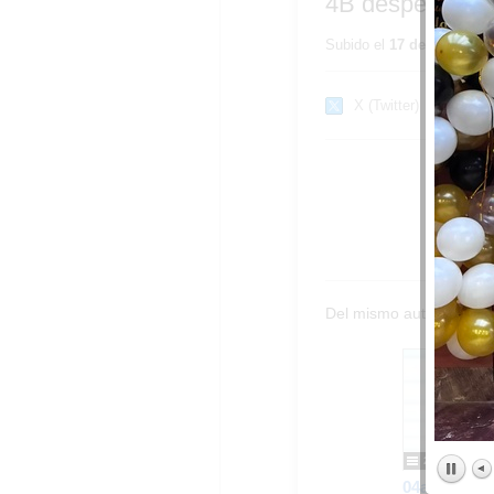
4B despedida d
Subido el
17 de junio de 
X (Twitter)
Del mismo autor…
28 imágenes
04a