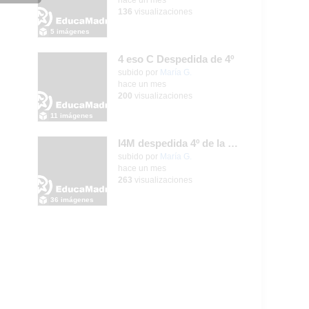
136
visualizaciones
5 imágenes
4 eso C Despedida de 4º
Contenido educativo.
subido por
María G.
-
hace un mes
200
visualizaciones
11 imágenes
I4M despedida 4º de la ESO
subido por
María G.
-
hace un mes
263
visualizaciones
36 imágenes