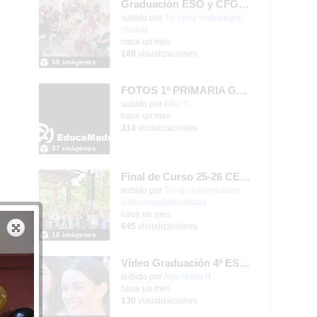
Graduación ESO y CFGB 2026
subido por
Tic cepa vistaalegre
madrid
-
hace un mes
149
visualizaciones
50 imágenes
FOTOS 1º PRIMARIA GONZALO DE BERCEO
subido por
Alba T.
-
hace un mes
314
visualizaciones
37 imágenes
Final de Curso 25-26 CEIPSO MARÍA MOLINER
subido por
Tic cp mariamoliner
villanuevadelacanada
-
hace un mes
645
visualizaciones
16 imágenes
Vídeo Graduación 4º ESO 2025-2026 (2)
subido por
Ana María R.
-
hace un mes
130
visualizaciones