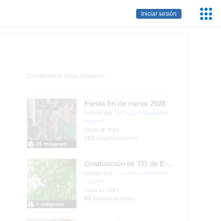
Servic
Iniciar sesión
Educa
Contenidos relacionados:
Fiesta fin de curso 2026
subido por
Tic cepa vistaalegre
madrid
-
hace un mes
162
visualizaciones
16 imágenes
Graduación de TO de Empleo Doméstico
subido por
Tic cepa vistaalegre
madrid
-
hace un mes
82
visualizaciones
8 imágenes