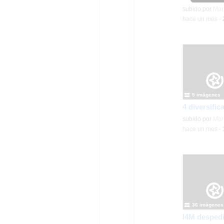
Contenido educ
subido por
Mar
-
hace un mes
-
5 imágenes
Contenido educ
subido por
Mar
-
hace un mes
-
36 imágenes
I4M despedi