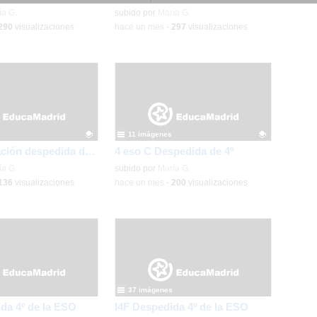
ativo.
ía G.
Contenido educativo.
subido por
María G.
290
visualizaciones
-
hace un mes
-
297
visualizaciones
11 imágenes
4 diversificación despedida de 4º
4 eso C Despedida de 4º
ativo.
ía G.
Contenido educativo.
subido por
María G.
136
visualizaciones
-
hace un mes
-
200
visualizaciones
37 imágenes
da 4º de la ESO
I4F Despedida 4º de la ESO