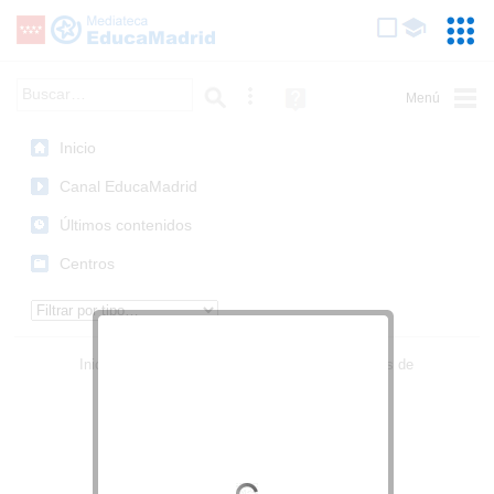
Mediateca de EducaMadrid
Saltar navegación
Servic
Educa
Palabra o frase:
Búsqueda avanzada
Ayuda
(en
ventana
Inicio
nueva)
Canal EducaMadrid
Últimos contenidos
Centros
Tipo de contenido:
Inicia sesión para aportar contenidos, crear listas de
reproducción...
Iniciar sesión