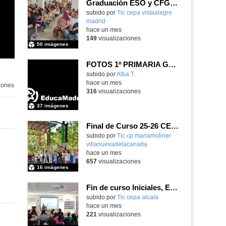
Graduación ESO y CFGB 2026
subido por
Tic cepa vistaalegre
madrid
-
hace un mes
149
visualizaciones
50 imágenes
FOTOS 1º PRIMARIA GONZALO DE BERCEO
subido por
Alba T.
-
hace un mes
iones
316
visualizaciones
37 imágenes
Final de Curso 25-26 CEIPSO MARÍA MOLINER
subido por
Tic cp mariamoliner
villanuevadelacanada
-
hace un mes
657
visualizaciones
16 imágenes
Fin de curso Iniciales, Español, Inglés, Informática y Patrimonio
subido por
Tic cepa alcala
-
hace un mes
221
visualizaciones