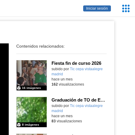
Servic
Iniciar sesión
Educa
Contenidos relacionados:
Fiesta fin de curso 2026
subido por
Tic cepa vistaalegre
madrid
-
hace un mes
162
visualizaciones
16 imágenes
Graduación de TO de Empleo Doméstico
subido por
Tic cepa vistaalegre
madrid
-
hace un mes
83
visualizaciones
8 imágenes