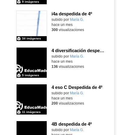
9 imágenes
i4a despedida de 4º
Contenido educativo.
subido por
María G.
-
hace un mes
300
visualizaciones
34 imágenes
4 diversificación despedida de 4º
Contenido educativo.
subido por
María G.
-
hace un mes
136
visualizaciones
5 imágenes
4 eso C Despedida de 4º
Contenido educativo.
subido por
María G.
-
hace un mes
200
visualizaciones
11 imágenes
4B despedida de 4º
Contenido educativo.
subido por
María G.
-
hace un mes