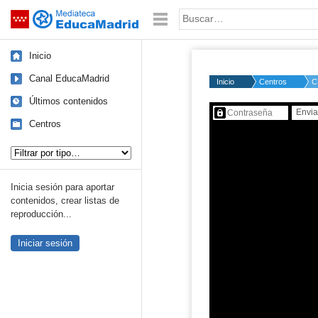
Mediateca de EducaMadrid
Saltar navegación
Palabra o frase:
Inicio
Canal EducaMadrid
Inicio
Centros
C
Últimos contenidos
Contenido protegido…
Centros
Tipo de contenido:
Inicia sesión para aportar
contenidos, crear listas de
reproducción...
Iniciar sesión