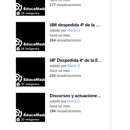
177
visualizaciones
16 imágenes
I4M despedida 4º de la ESO
subido por
María G.
-
hace un mes
264
visualizaciones
36 imágenes
I4F Despedida 4º de la ESO
subido por
María G.
-
hace un mes
224
visualizaciones
37 imágenes
Discursos y actuaciones despedida de 4º
Contenido educativo.
subido por
María G.
-
hace un mes
194
visualizaciones
22 imágenes