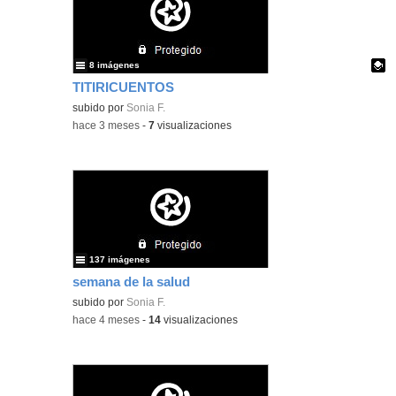
8 imágenes
TITIRICUENTOS
Contenido educativo.
subido por
Sonia F.
-
hace 3 meses
-
7
visualizaciones
137 imágenes
semana de la salud
subido por
Sonia F.
-
hace 4 meses
-
14
visualizaciones