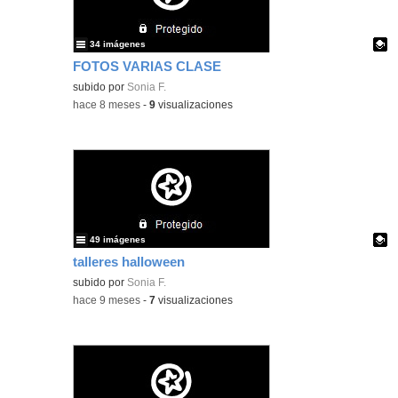
34 imágenes
FOTOS VARIAS CLASE
Contenido educativo.
subido por
Sonia F.
-
hace 8 meses
-
9
visualizaciones
49 imágenes
talleres halloween
Contenido educativo.
subido por
Sonia F.
-
hace 9 meses
-
7
visualizaciones