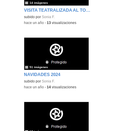
14 imágenes
VISITA TEATRALIZADA AL TORREÓN
subido por
Sonia F.
-
hace un año
-
13
visualizaciones
51 imágenes
NAVIDADES 2024
subido por
Sonia F.
-
hace un año
-
14
visualizaciones