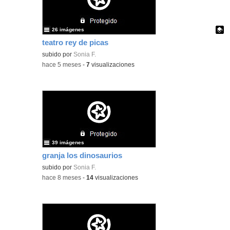
26 imágenes
teatro rey de picas
Contenido educativo.
subido por
Sonia F.
-
hace 5 meses
-
7
visualizaciones
39 imágenes
granja los dinosaurios
subido por
Sonia F.
-
hace 8 meses
-
14
visualizaciones