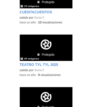
15 imágenes
CUENTACUENTOS
subido por
Sonia F.
-
hace un año
-
13
visualizaciones
49 imágenes
TEATRO TYL TYL 2025
subido por
Sonia F.
-
hace un año
-
5
visualizaciones