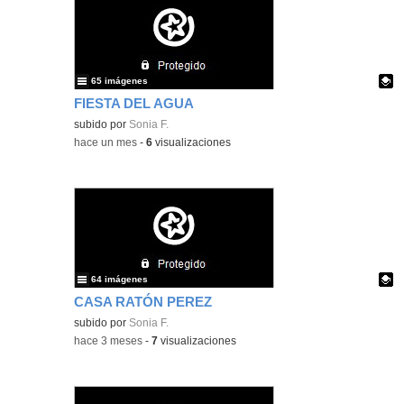
65 imágenes
FIESTA DEL AGUA
Contenido educativo.
subido por
Sonia F.
-
hace un mes
-
6
visualizaciones
64 imágenes
CASA RATÓN PEREZ
Contenido educativo.
subido por
Sonia F.
-
hace 3 meses
-
7
visualizaciones