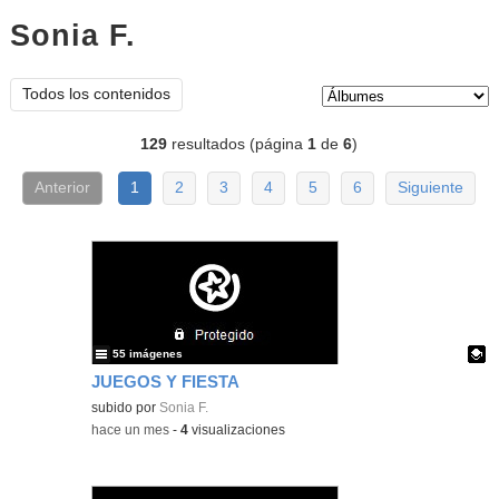
Sonia F.
Álbumes
Tipo de contenido:
Todos los contenidos
129
resultados (página
1
de
6
)
Anterior
1
2
3
4
5
6
Siguiente
55 imágenes
JUEGOS Y FIESTA
Contenido educativo.
subido por
Sonia F.
-
hace un mes
-
4
visualizaciones