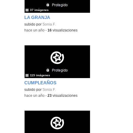
37 imágenes
LA GRANJA
subido por
Sonia F.
-
hace un año
-
16
visualizaciones
115 imágenes
CUMPLEAÑOS
subido por
Sonia F.
-
hace un año
-
23
visualizaciones