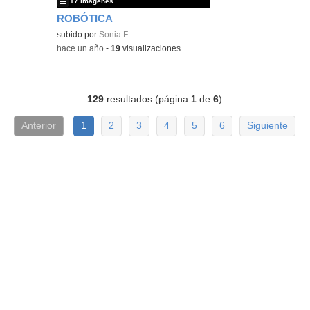
17 imágenes
ROBÓTICA
subido por
Sonia F.
-
hace un año
-
19
visualizaciones
129
resultados (página
1
de
6
)
Anterior
1
2
3
4
5
6
Siguiente