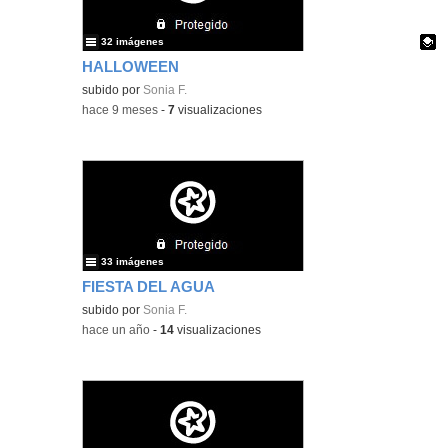
32 imágenes
HALLOWEEN
Contenido educativo.
subido por
Sonia F.
-
hace 9 meses
-
7
visualizaciones
33 imágenes
FIESTA DEL AGUA
subido por
Sonia F.
-
hace un año
-
14
visualizaciones