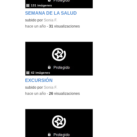
131 imágenes
SEMANA DE LA SALUD
subido por
Sonia F.
-
hace un año
-
31
visualizaciones
42 imágenes
EXCURSIÓN
subido por
Sonia F.
-
hace un año
-
26
visualizaciones