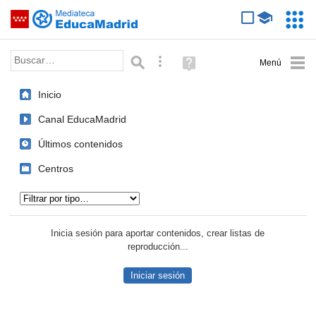
Mediateca de EducaMadrid
Saltar navegación
Servic
Educa
Palabra o frase:
Búsqueda avanzada
Ayuda
(en
ventana
Inicio
nueva)
Canal EducaMadrid
Últimos contenidos
Centros
Tipo de contenido:
Inicia sesión para aportar contenidos, crear listas de
reproducción...
Iniciar sesión