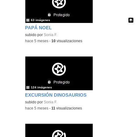
63 imágenes
PAPÁ NOEL
Contenido educativo.
subido por
Sonia F.
-
hace 5 meses
-
10
visualizaciones
124 imágenes
EXCURSIÓN DINOSAURIOS
subido por
Sonia F.
-
hace 5 meses
-
11
visualizaciones