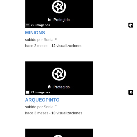
22 imágenes
MINIONS
Contenido educativo.
subido por
Sonia F.
-
hace 3 meses
-
12
visualizaciones
71 imágenes
ARQUEOPINTO
Contenido educativo.
subido por
Sonia F.
-
hace 3 meses
-
10
visualizaciones