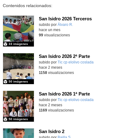
Contenidos relacionados:
San Isidro 2026 Terceros
Contenido educativo.
subido por
Álvaro R.
-
hace un mes
99
visualizaciones
33 imágenes
San Isidro 2026 2ª Parte
subido por
Tic cp elolivo coslada
-
hace 2 meses
1158
visualizaciones
50 imágenes
San Isidro 2026 1ª Parte
subido por
Tic cp elolivo coslada
-
hace 2 meses
1169
visualizaciones
50 imágenes
San Isidro 2
subido por
Bailla S.
-