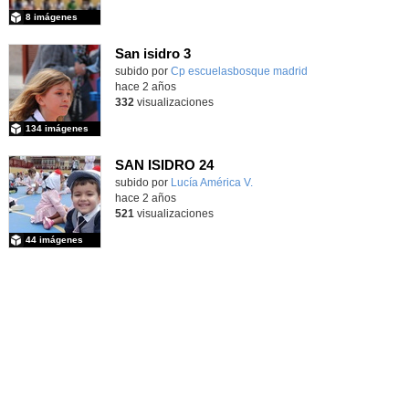
8 imágenes
San isidro 3
subido por
Cp escuelasbosque madrid
-
hace 2 años
332
visualizaciones
134 imágenes
SAN ISIDRO 24
Contenido educativo.
subido por
Lucía América V.
-
hace 2 años
521
visualizaciones
44 imágenes