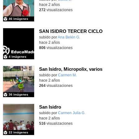
hace 2 años
272
visualizaciones
46 imágenes
SAN ISIDRO TERCER CICLO
subido por
Ana Belén G.
-
hace 2 años
806
visualizaciones
4 imágenes
San Isidro, Micropolix, varios
subido por
Carmen M.
-
hace 2 años
264
visualizaciones
36 imágenes
San Isidro
subido por
Carmen Julia G.
-
hace 2 años
516
visualizaciones
22 imágenes