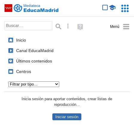
Mediateca de EducaMadrid
Saltar navegación
Servic
Educa
Palabra o frase:
Búsqueda avanzada
Ayuda
(en
ventana
Inicio
nueva)
Canal EducaMadrid
Últimos contenidos
Centros
Tipo de contenido:
Inicia sesión para aportar contenidos, crear listas de
reproducción...
Iniciar sesión