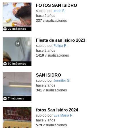
FOTOS SAN ISIDRO
subido por
Irene B.
-
hace 2 años
337
visualizaciones
32 imágenes
Fiesta de san isidro 2023
subido por
Felipa R.
-
hace 2 años
1410
visualizaciones
50 imágenes
SAN ISIDRO
subido por
Jennifer G.
-
hace 2 años
341
visualizaciones
7 imágenes
fotos San Isidro 2024
Contenido educativo.
subido por
Eva María R.
-
hace 2 años
579
visualizaciones