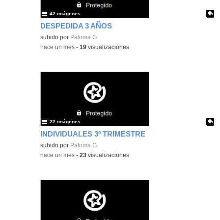
42 imágenes
DESPEDIDA 3 AÑOS
Contenido educativo.
subido por
Paloma G.
-
hace un mes
-
19
visualizaciones
22 imágenes
INDIVIDUALES 3º TRIMESTRE
Contenido educativo.
subido por
Paloma G.
-
hace un mes
-
23
visualizaciones