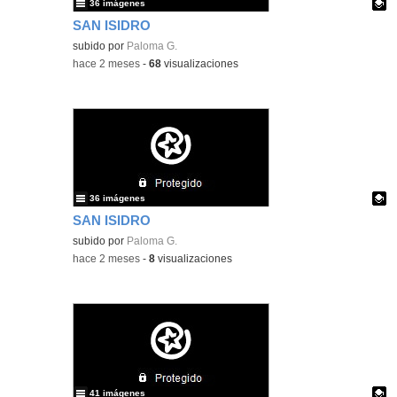
36 imágenes
SAN ISIDRO
Contenido educativo.
subido por
Paloma G.
-
hace 2 meses
-
68
visualizaciones
36 imágenes
SAN ISIDRO
Contenido educativo.
subido por
Paloma G.
-
hace 2 meses
-
8
visualizaciones
41 imágenes