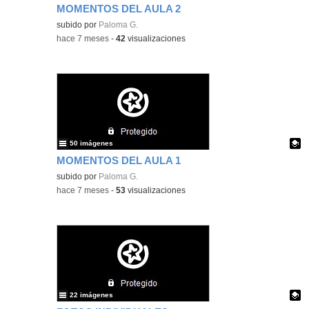
MOMENTOS DEL AULA 2
Contenido educativo.
subido por
Paloma G.
-
hace 7 meses
-
42
visualizaciones
50 imágenes
MOMENTOS DEL AULA 1
Contenido educativo.
subido por
Paloma G.
-
hace 7 meses
-
53
visualizaciones
22 imágenes