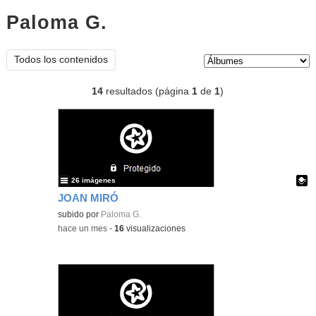
Paloma G.
Álbumes
Tipo de contenido:
Todos los contenidos
14
resultados (página
1
de
1
)
26 imágenes
JOAN MIRÓ
Contenido educativo.
subido por
Paloma G.
-
hace un mes
-
16
visualizaciones