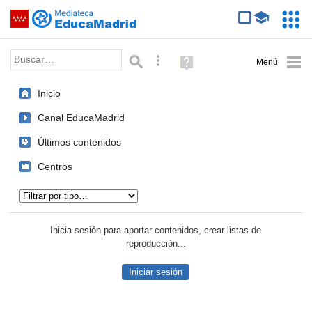
Mediateca de EducaMadrid
Saltar navegación
Servic
Educa
Palabra o frase:
Búsqueda avanzada
Ayuda
(en
ventana
Inicio
nueva)
Canal EducaMadrid
Últimos contenidos
Centros
Tipo de contenido:
Inicia sesión para aportar contenidos, crear listas de
reproducción...
Iniciar sesión