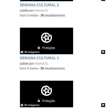
SEMANA CULTURAL 2
Contenido educativo.
subido por
Paloma G.
-
hace 5 meses
-
30
visualizaciones
48 imágenes
SEMANA CULTURAL 1
Contenido educativo.
subido por
Paloma G.
-
hace 5 meses
-
38
visualizaciones
50 imágenes