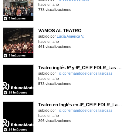
hace un año
778
visualizaciones
5 imágenes
VAMOS AL TEATRO
subido por
Lucía América V.
-
hace un año
461
visualizaciones
9 imágenes
Teatro inglés 5º y 6º_CEIP FDLR_Las Rozas
Contenido educativo.
subido por
Tic cp fernandodelosrios lasrozas
-
hace un año
573
visualizaciones
18 imágenes
Teatro en Inglés en 4º_CEIP FDLR_Las Rozas
Contenido educativo.
subido por
Tic cp fernandodelosrios lasrozas
-
hace un año
296
visualizaciones
14 imágenes