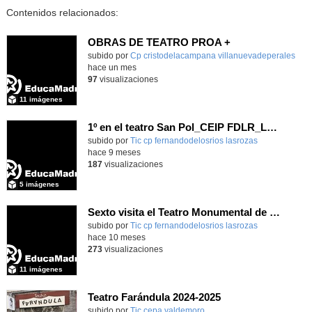
Contenidos relacionados:
OBRAS DE TEATRO PROA +
subido por
Cp cristodelacampana villanuevadeperales
-
hace un mes
97
visualizaciones
11 imágenes
1º en el teatro San Pol_CEIP FDLR_Las Rozas
Contenido educativo.
subido por
Tic cp fernandodelosrios lasrozas
-
hace 9 meses
187
visualizaciones
5 imágenes
Sexto visita el Teatro Monumental de Madrid_CEIP FDLR_Las Rozas
Contenido educativo.
subido por
Tic cp fernandodelosrios lasrozas
-
hace 10 meses
273
visualizaciones
11 imágenes
Teatro Farándula 2024-2025
subido por
Tic cepa valdemoro
-