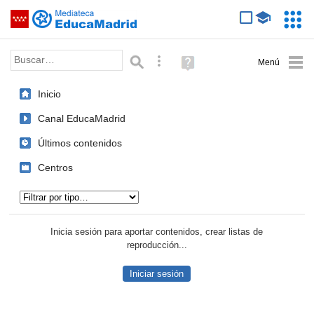
Mediateca de EducaMadrid
Saltar navegación
Servic
Educa
Palabra o frase:
Búsqueda avanzada
Ayuda
(en
ventana
Inicio
nueva)
Canal EducaMadrid
Últimos contenidos
Centros
Tipo de contenido:
Inicia sesión para aportar contenidos, crear listas de
reproducción...
Iniciar sesión