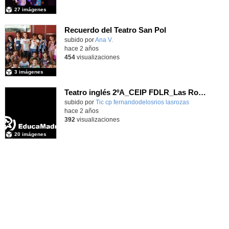
27 imágenes
Recuerdo del Teatro San Pol
subido por
Ana V.
-
hace 2 años
454
visualizaciones
3 imágenes
Teatro inglés 2ºA_CEIP FDLR_Las Rozas
Contenido educativo.
subido por
Tic cp fernandodelosrios lasrozas
-
hace 2 años
392
visualizaciones
20 imágenes