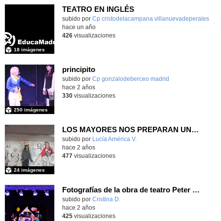
TEATRO EN INGLÉS
subido por
Cp cristodelacampana villanuevadeperales
-
hace un año
426
visualizaciones
18 imágenes
principito
subido por
Cp gonzalodeberceo madrid
-
hace 2 años
330
visualizaciones
250 imágenes
LOS MAYORES NOS PREPARAN UN TEATRO
Contenido educativo.
subido por
Lucía América V.
-
hace 2 años
477
visualizaciones
24 imágenes
Fotografías de la obra de teatro Peter Pan CEIP San Ildefonso
subido por
Cristina D.
-
hace 2 años
425
visualizaciones