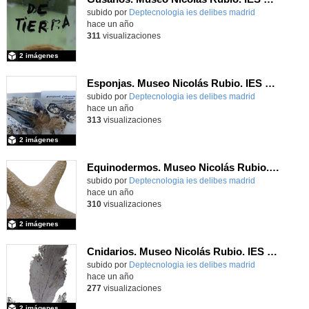
Contenido educativo.
subido por
Deptecnologia ies delibes madrid
-
hace un año
311
visualizaciones
2 imágenes
Esponjas. Museo Nicolás Rubio. IES Miguel Delibes (Madrid)
Contenido educativo.
subido por
Deptecnologia ies delibes madrid
-
hace un año
313
visualizaciones
2 imágenes
Equinodermos. Museo Nicolás Rubio. IES Miguel Delibes (Madrid)
Contenido educativo.
subido por
Deptecnologia ies delibes madrid
-
hace un año
310
visualizaciones
2 imágenes
Cnidarios. Museo Nicolás Rubio. IES Miguel Delibes (Madrid)
Contenido educativo.
subido por
Deptecnologia ies delibes madrid
-
hace un año
277
visualizaciones
2 imágenes