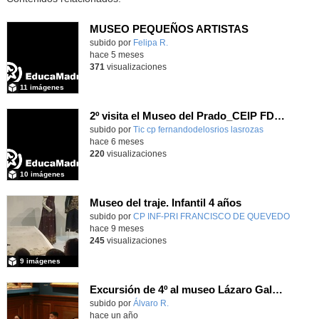
MUSEO PEQUEÑOS ARTISTAS
subido por
Felipa R.
-
hace 5 meses
371
visualizaciones
11 imágenes
2º visita el Museo del Prado_CEIP FDLR_Las Rozas
Contenido educativo.
subido por
Tic cp fernandodelosrios lasrozas
-
hace 6 meses
220
visualizaciones
10 imágenes
Museo del traje. Infantil 4 años
subido por
CP INF-PRI FRANCISCO DE QUEVEDO
-
hace 9 meses
245
visualizaciones
9 imágenes
Excursión de 4º al museo Lázaro Galdiano
Contenido educativo.
subido por
Álvaro R.
-
hace un año