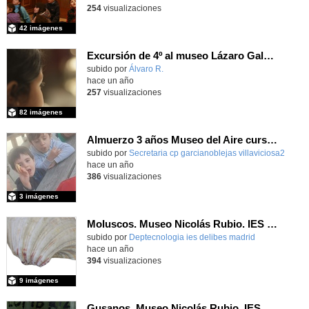
254
visualizaciones
42 imágenes
Excursión de 4º al museo Lázaro Galdiano
Contenido educativo.
subido por
Álvaro R.
-
hace un año
257
visualizaciones
82 imágenes
Almuerzo 3 años Museo del Aire curso 2024+25
subido por
Secretaria cp garcianoblejas villaviciosa2
-
hace un año
386
visualizaciones
3 imágenes
Moluscos. Museo Nicolás Rubio. IES Miguel Delibes (Madrid)
Contenido educativo.
subido por
Deptecnologia ies delibes madrid
-
hace un año
394
visualizaciones
9 imágenes
Gusanos. Museo Nicolás Rubio. IES Miguel Delibes (Madrid)