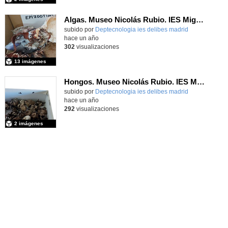
Algas. Museo Nicolás Rubio. IES Miguel Delibes (Madrid)
subido por
Deptecnologia ies delibes madrid
-
hace un año
302
visualizaciones
13 imágenes
Hongos. Museo Nicolás Rubio. IES Miguel Delibes (Madrid)
Contenido educativo.
subido por
Deptecnologia ies delibes madrid
-
hace un año
292
visualizaciones
2 imágenes