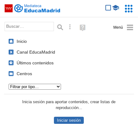
Mediateca de EducaMadrid
Saltar navegación
Servic
Educa
Palabra o frase:
Búsqueda avanzada
Ayuda
(en
ventana
Inicio
nueva)
Canal EducaMadrid
Últimos contenidos
Centros
Tipo de contenido:
Inicia sesión para aportar contenidos, crear listas de
reproducción...
Iniciar sesión