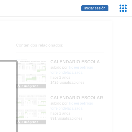
Servic
Iniciar sesión
Educa
Contenidos relacionados:
CALENDARIO ESCOLAR 24-25
subido por
Tic eei petirrojo
torrejondelacalzada
-
hace 2 años
1426
visualizaciones
2 imágenes
CALENDARIO ESCOLAR
iones
Contenido educativo.
subido por
Tic eei petirrojo
torrejondelacalzada
-
hace 2 años
891
visualizaciones
2 imágenes