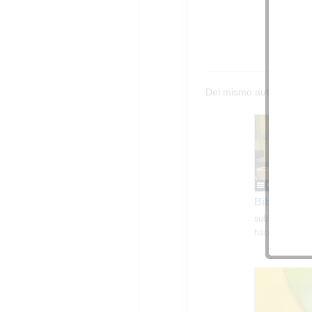
Del mismo autor…
6 imágenes
Biblioteca 
Contenido educ
subido por
Raq
-
hace un año
-