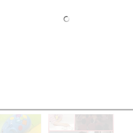
Más información
2 imágenes
2025
JC MUSICA
ativo.
uel G.
Contenido educativo.
subido por
Raquel G.
347
visualizaciones
-
hace un año
-
271
visualizaciones