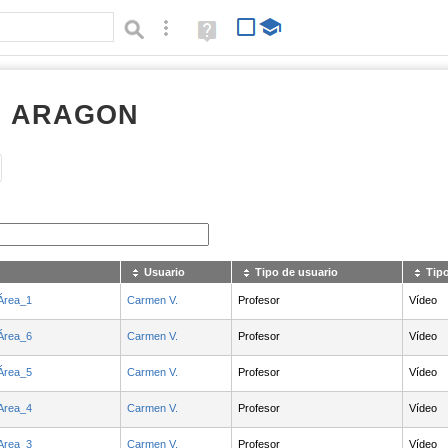
Búsqueda avanzada
Ayuda
(en
ventana
nueva)
RI ARAGON
Tipo de contenido:
Usuario
Tipo de usuario
Tip
Área_1
Carmen V.
Profesor
Vídeo
Área_6
Carmen V.
Profesor
Vídeo
Área_5
Carmen V.
Profesor
Vídeo
Area_4
Carmen V.
Profesor
Vídeo
Area_3
Carmen V.
Profesor
Vídeo