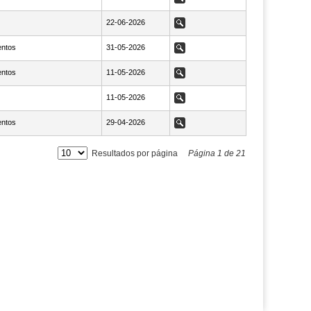
NaN22-06-2026
22-06-2026
Ver
ntos
NaN31-05-2026
31-05-2026
Ver
ntos
NaN11-05-2026
11-05-2026
Ver
NaN11-05-2026
11-05-2026
Ver
ntos
NaN29-04-2026
29-04-2026
Ver
Resultados por página
Página
1
de
21