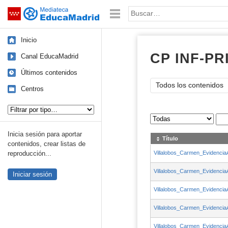
Mediateca de EducaMadrid
Saltar navegación
Palabra o frase:
Inicio
CP INF-P
Canal EducaMadrid
Últimos contenidos
Todos los contenidos
Centros
Tipo de contenido:
Sus archivos
:
Inicia sesión para aportar
Título
contenidos, crear listas de
Villalobos_Carmen_Evidencia
reproducción...
Villalobos_Carmen_Evidencia
Iniciar sesión
Villalobos_Carmen_Evidencia
Villalobos_Carmen_Evidencia
Villalobos_Carmen_Evidencia