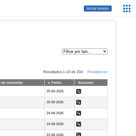
Servic
Iniciar sesión
Educa
Resultados
1
-
10
de
204
Restablecer
o de contenido
Fecha
Acciones
NaN25-06-2026
25-06-2026
Ver
NaN25-06-2026
25-06-2026
Ver
NaN24-06-2026
24-06-2026
Ver
NaN24-06-2026
24-06-2026
Ver
NaN22-06-2026
22-06-2026
Ver