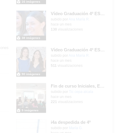
16 imágenes
Vídeo Graduación 4º ESO 2025-2026 (2)
subido por
Ana María R.
-
hace un mes
130
visualizaciones
38 imágenes
iones
Vídeo Graduación 4º ESO 2025-2026
subido por
Ana María R.
-
hace un mes
511
visualizaciones
90 imágenes
Fin de curso Iniciales, Español, Inglés, Informática y Patrimonio
subido por
Tic cepa alcala
-
hace un mes
221
visualizaciones
9 imágenes
i4a despedida de 4º
Contenido educativo.
subido por
María G.
-
hace un mes