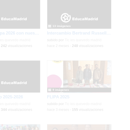
13 imágenes
Día de Europa 2026 con nuestra MEPAS asociada IES Rey Pastor
Intercambio Bertrand Russell School en Krommenie, junio 2026
 ies quevedo madrid
subido por
Tic ies quevedo madrid
-
242
visualizaciones
-
hace 2 meses
-
248
visualizaciones
9 imágenes
ro 2025-2026
FLIPA 2025
 ies quevedo madrid
subido por
Tic ies quevedo madrid
-
344
visualizaciones
-
hace 3 meses
-
155
visualizaciones