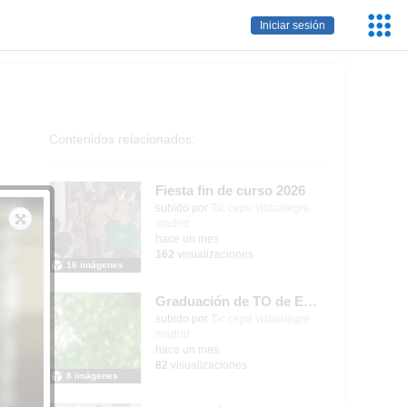
Servic
Iniciar sesión
Educa
Contenidos relacionados:
Fiesta fin de curso 2026
subido por
Tic cepa vistaalegre
madrid
-
hace un mes
162
visualizaciones
16 imágenes
Graduación de TO de Empleo Doméstico
subido por
Tic cepa vistaalegre
madrid
-
hace un mes
82
visualizaciones
8 imágenes