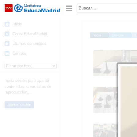
Mediateca de EducaMadrid
Saltar navegación
Palabra o frase:
Inicio
Canal EducaMadrid
Inicio
Centros
I
Últimos contenidos
Día de Europa, mayo
Centros
2026
Tipo de contenido:
Inicia sesión para aportar
contenidos, crear listas de
Día de Europa, mayo
reproducción...
2026
Iniciar sesión
Día de Europa, mayo
2026