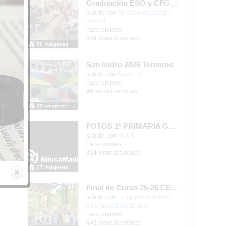
Graduación ESO y CFGB 2026
subido por
Tic cepa vistaalegre
madrid
-
hace un mes
149
visualizaciones
50 imágenes
San Isidro 2026 Terceros
Contenido educativo.
subido por
Álvaro R.
-
hace un mes
99
visualizaciones
33 imágenes
FOTOS 1º PRIMARIA GONZALO DE BERCEO
subido por
Alba T.
-
hace un mes
314
visualizaciones
37 imágenes
Final de Curso 25-26 CEIPSO MARÍA MOLINER
subido por
Tic cp mariamoliner
villanuevadelacanada
-
hace un mes
645
visualizaciones