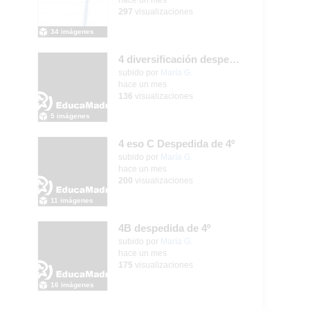
297
visualizaciones
34 imágenes
4 diversificación despedida de 4º
Contenido educativo.
subido por
María G.
-
hace un mes
136
visualizaciones
5 imágenes
4 eso C Despedida de 4º
Contenido educativo.
subido por
María G.
-
hace un mes
200
visualizaciones
11 imágenes
4B despedida de 4º
Contenido educativo.
subido por
María G.
-
hace un mes
175
visualizaciones
16 imágenes