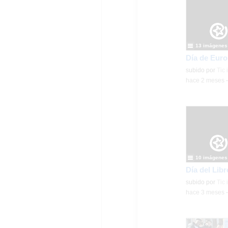
13 imágenes
subido por
Tic
-
hace 2 meses
10 imágenes
Día del Lib
subido por
Tic
-
hace 3 meses