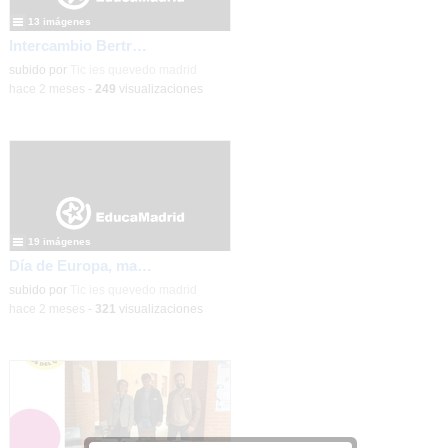
13 imágenes
Intercambio Bertrand Russell School en Krommenie, junio 2026
subido por
Tic ies quevedo madrid
-
hace 2 meses
-
249
visualizaciones
19 imágenes
Día de Europa, mayo 2026
subido por
Tic ies quevedo madrid
-
hace 2 meses
-
321
visualizaciones