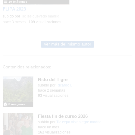
10 imágenes
FLIPA 2023
subido por
Tic ies quevedo madrid
-
hace 3 meses
-
109
visualizaciones
Ver más del mismo autor
Contenidos relacionados:
Nido del Tigre
subido por
Ricardo I.
-
hace 2 semanas
93
visualizaciones
8 imágenes
Fiesta fin de curso 2026
subido por
Tic cepa vistaalegre madrid
-
hace un mes
162
visualizaciones