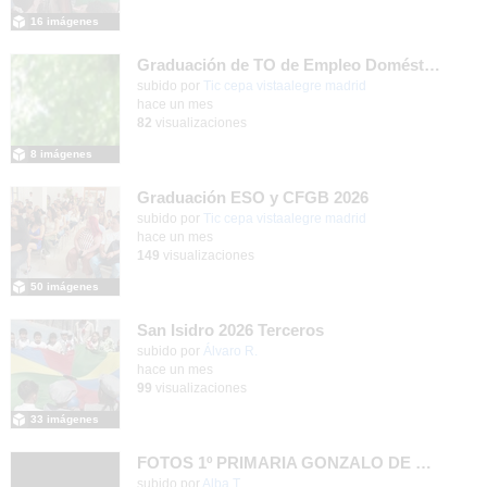
16 imágenes
Graduación de TO de Empleo Doméstico
subido por
Tic cepa vistaalegre madrid
-
hace un mes
82
visualizaciones
8 imágenes
Graduación ESO y CFGB 2026
subido por
Tic cepa vistaalegre madrid
-
hace un mes
149
visualizaciones
50 imágenes
San Isidro 2026 Terceros
Contenido educativo.
subido por
Álvaro R.
-
hace un mes
99
visualizaciones
33 imágenes
FOTOS 1º PRIMARIA GONZALO DE BERCEO
subido por
Alba T.
-