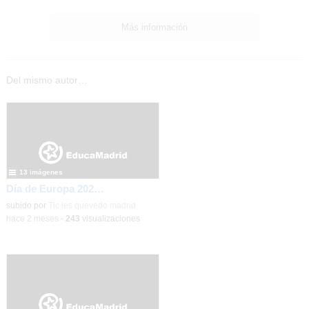
Más información
Del mismo autor…
13 imágenes
Día de Europa 2026 con nuestra MEPAS asociada IES Rey Pastor
subido por
Tic ies quevedo madrid
-
hace 2 meses
-
243
visualizaciones