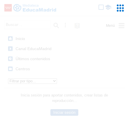
Mediateca de EducaMadrid
Saltar navegación
Servic
Educa
Palabra o frase:
Búsqueda avanzada
Ayuda
(en
ventana
Inicio
nueva)
Canal EducaMadrid
Últimos contenidos
Centros
Tipo de contenido:
Inicia sesión para aportar contenidos, crear listas de
reproducción...
Iniciar sesión