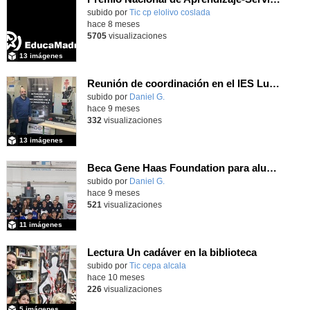
subido por
Tic cp elolivo coslada
-
hace 8 meses
5705
visualizaciones
13 imágenes
Reunión de coordinación en el IES Luis Vives (proyecto de innovación MEFPD)
subido por
Daniel G.
-
hace 9 meses
332
visualizaciones
13 imágenes
Beca Gene Haas Foundation para alumnado de Fabricación Mecánica del IES Luis Vives
subido por
Daniel G.
-
hace 9 meses
521
visualizaciones
11 imágenes
Lectura Un cadáver en la biblioteca
subido por
Tic cepa alcala
-
hace 10 meses
226
visualizaciones
5 imágenes