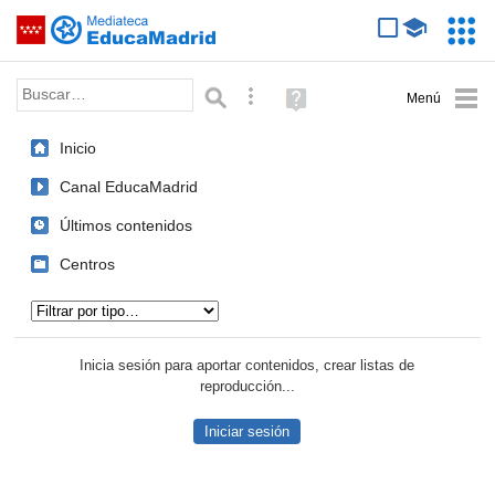
Mediateca de EducaMadrid
Saltar navegación
Servic
Educa
Palabra o frase:
Búsqueda avanzada
Ayuda
(en
ventana
Inicio
nueva)
Canal EducaMadrid
Últimos contenidos
Centros
Tipo de contenido:
Inicia sesión para aportar contenidos, crear listas de
reproducción...
Iniciar sesión