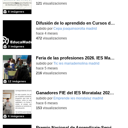
121
visualizaciones
8 imágenes
Difusión de lo aprendido en Cursos de Formación Erasmus+ 2025
subido por
Cepa joaquinsorolla madrid
-
hace 4 meses
472
visualizaciones
3 imágenes
Feria de las profesiones 2026. IES María de Molina
subido por
Tic ies mariademolina madrid
-
hace 5 meses
216
visualizaciones
12 imágenes
Ganadores FIE del IES Moratalaz 2025/26
Contenido educativo.
subido por
Emprende ies moratalaz madrid
-
hace 6 meses
153
visualizaciones
6 imágenes
Premio Nacional de Aprendizaje-Servicio por el proyecto "La Libre: Leer para crecer"