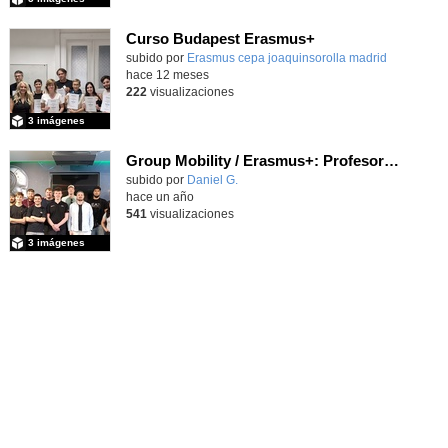
Curso Budapest Erasmus+
subido por
Erasmus cepa joaquinsorolla madrid
-
hace 12 meses
222
visualizaciones
3 imágenes
Group Mobility / Erasmus+: Profesorado y alumnado del centro RBZ Technik de Kiel (Alemania) visita el IES Luis Vives.
subido por
Daniel G.
-
hace un año
541
visualizaciones
3 imágenes