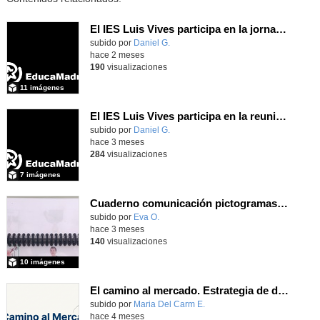
El IES Luis Vives participa en la jornada de trabajo sobre mecanizado CNC e Industria 4.0
subido por
Daniel G.
-
hace 2 meses
190
visualizaciones
11 imágenes
El IES Luis Vives participa en la reunión de coordinación del proyecto de innovación MEFPD - CNC e Industria 4.0
subido por
Daniel G.
-
hace 3 meses
284
visualizaciones
7 imágenes
Cuaderno comunicación pictogramas y LSE
subido por
Eva O.
-
hace 3 meses
140
visualizaciones
10 imágenes
El camino al mercado. Estrategia de distribución. Creado por Isabel Álvarez Balboa con IA
subido por
Maria Del Carm E.
-
hace 4 meses