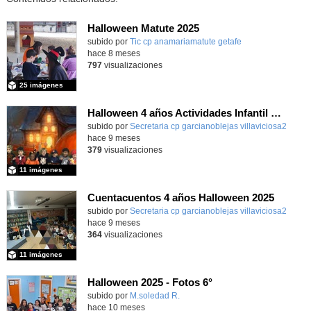
Halloween Matute 2025
Contenido educativo.
subido por
Tic cp anamariamatute getafe
-
hace 8 meses
797
visualizaciones
25 imágenes
Halloween 4 años Actividades Infantil y foto de grupo
subido por
Secretaria cp garcianoblejas villaviciosa2
-
hace 9 meses
379
visualizaciones
11 imágenes
Cuentacuentos 4 años Halloween 2025
Contenido educativo.
subido por
Secretaria cp garcianoblejas villaviciosa2
-
hace 9 meses
364
visualizaciones
11 imágenes
Halloween 2025 - Fotos 6°
subido por
M.soledad R.
-
hace 10 meses