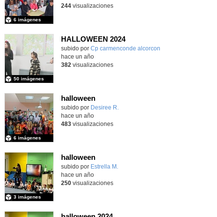
244
visualizaciones
6 imágenes
HALLOWEEN 2024
subido por
Cp carmenconde alcorcon
-
hace un año
382
visualizaciones
50 imágenes
halloween
Contenido educativo.
subido por
Desiree R.
-
hace un año
483
visualizaciones
6 imágenes
halloween
Contenido educativo.
subido por
Estrella M.
-
hace un año
250
visualizaciones
3 imágenes
halloween 2024