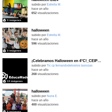
Contenido educativo.
subido por
Estrella M.
-
hace un año
652
visualizaciones
3 imágenes
halloween
Contenido educativo.
subido por
Estrella M.
-
hace un año
596
visualizaciones
3 imágenes
¡Celebramos Halloween en 4°C!_CEIP Fdlr_Las Rozas
Contenido educativo.
subido por
Tic cp fernandodelosrios lasrozas
-
hace un año
268
visualizaciones
13 imágenes
halloween
Contenido educativo.
subido por
Nuria E.
-
hace un año
400
visualizaciones
5 imágenes