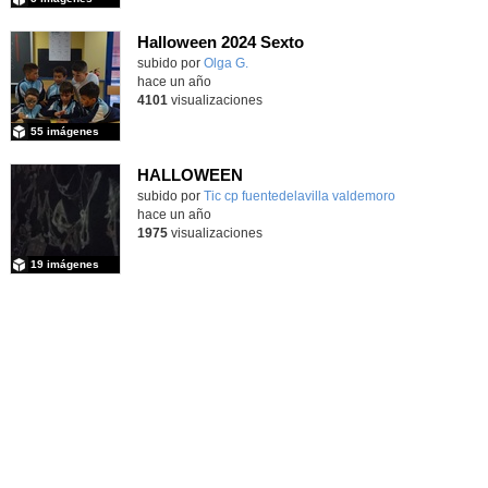
Halloween 2024 Sexto
Contenido educativo.
subido por
Olga G.
-
hace un año
4101
visualizaciones
55 imágenes
HALLOWEEN
Contenido educativo.
subido por
Tic cp fuentedelavilla valdemoro
-
hace un año
1975
visualizaciones
19 imágenes