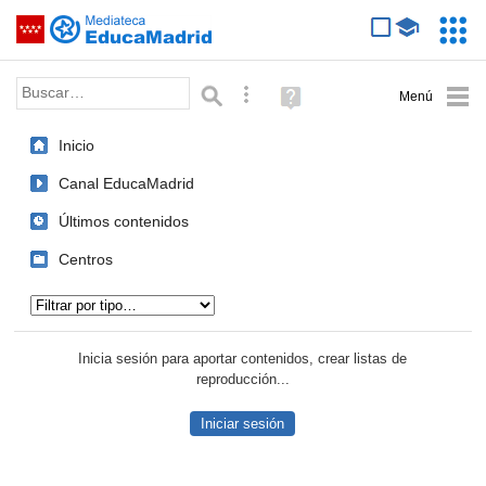
Mediateca de EducaMadrid
Saltar navegación
Servic
Educa
Palabra o frase:
Búsqueda avanzada
Ayuda
(en
ventana
Inicio
nueva)
Canal EducaMadrid
Últimos contenidos
Centros
Tipo de contenido:
Inicia sesión para aportar contenidos, crear listas de
reproducción...
Iniciar sesión