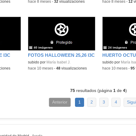
ciones
-
hace 8 meses
-
32
visualizaciones
-
hace 8 meses
-
12
v
40 imágenes
24 imágenes
 I3C
FOTOS HALLOWEEN 25,26 I3C
HUERTO OCTU
subido por
María Isabel J.
subido por
María Isa
ciones
-
hace 10 meses
-
48
visualizaciones
-
hace 10 meses
-
95
75
resultados (página
1
de
4
)
Anterior
1
2
3
4
Sigu