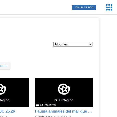
Servic
Iniciar sesión
Educa
iente
12 imágenes
C 25,26
Faunia animales del mar que pueden verse.