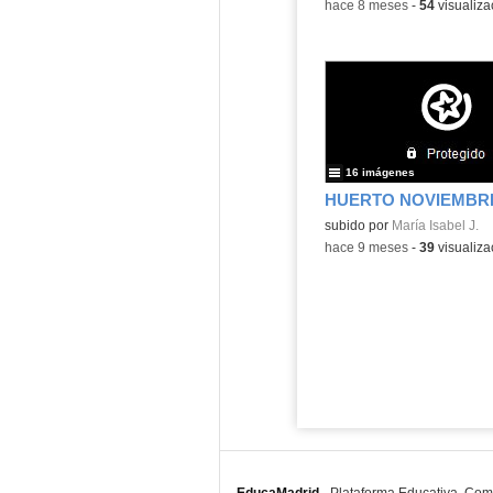
-
hace 8 meses
-
54
visualiza
16 imágenes
HUERTO NOVIEMBRE
subido por
María Isabel J.
-
hace 9 meses
-
39
visualiza