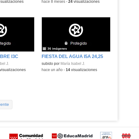
isualizaciones
-
hace 8 meses
-
24
visualizaciones
36 imágenes
BRE I3C
FIESTA DEL AGUA I5A 24,25
bel J.
subido por
María Isabel J.
visualizaciones
-
hace un año
-
14
visualizaciones
iente