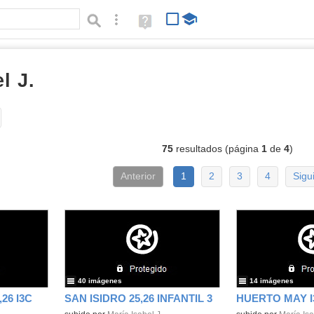
Búsqueda avanzada
Ayuda
(en
ventana
nueva)
l J.
Álbumes
Tipo de contenido:
75
resultados (página
1
de
4
)
Anterior
1
2
3
4
Sigu
40 imágenes
14 imágenes
26 I3C
SAN ISIDRO 25,26 INFANTIL 3
HUERTO MAY I3