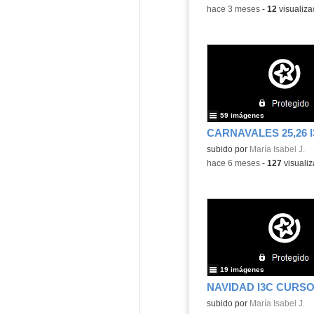
-
hace 3 meses
-
12
visualiza
59 imágenes
CARNAVALES 25,26 I
subido por
María Isabel J.
-
hace 6 meses
-
127
visualiz
19 imágenes
NAVIDAD I3C CURSO 
subido por
María Isabel J.