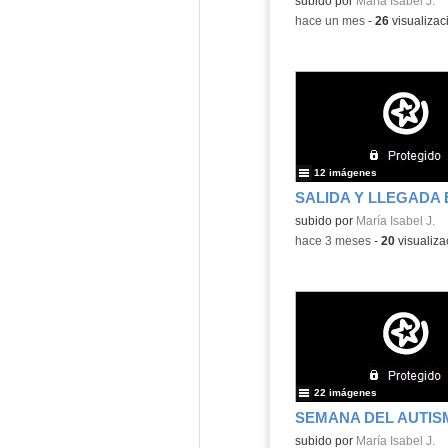
subido por
María Isabel J.
-
hace un mes
-
26
visualizac
12 imágenes
subido por
María Isabel J.
-
hace 3 meses
-
20
visualiza
22 imágenes
subido por
María Isabel J.