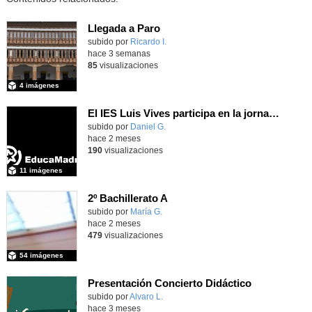
Llegada a Paro
subido por
Ricardo I.
-
hace 3 semanas
85
visualizaciones
4 imágenes
El IES Luis Vives participa en la jornada de trabajo sobre mecanizado CNC e Industria 4.0
subido por
Daniel G.
-
hace 2 meses
190
visualizaciones
11 imágenes
2º Bachillerato A
Contenido educativo.
subido por
María G.
-
hace 2 meses
479
visualizaciones
54 imágenes
Presentación Concierto Didáctico
Contenido educativo.
subido por
Alvaro L.
-
hace 3 meses