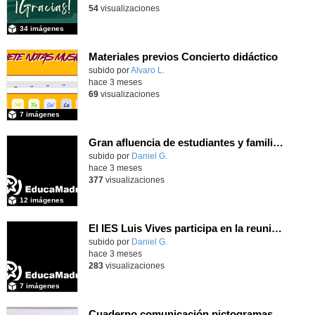
54
visualizaciones
34 imágenes
Materiales previos Concierto didáctico
Contenido educativo.
subido por
Alvaro L.
-
hace 3 meses
69
visualizaciones
7 imágenes
Gran afluencia de estudiantes y familias en la jornada de puertas abiertas que nuestro centro desarrolló el pasado 23 de abril de 2026
subido por
Daniel G.
-
hace 3 meses
377
visualizaciones
12 imágenes
El IES Luis Vives participa en la reunión de coordinación del proyecto de innovación MEFPD - CNC e Industria 4.0
subido por
Daniel G.
-
hace 3 meses
283
visualizaciones
7 imágenes
Cuaderno comunicación pictogramas y LSE