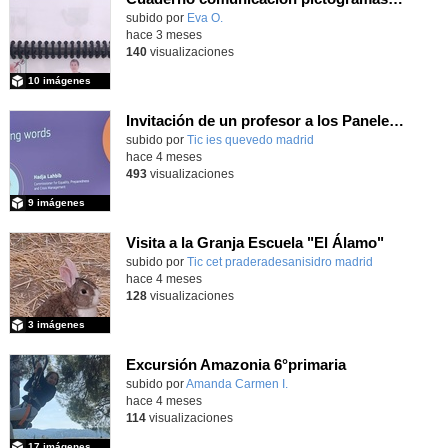
subido por
Eva O.
-
hace 3 meses
140
visualizaciones
10 imágenes
Invitación de un profesor a los Paneles Europeos de Ciudadanos del mes de marzo 2026
subido por
Tic ies quevedo madrid
-
hace 4 meses
493
visualizaciones
9 imágenes
Visita a la Granja Escuela "El Álamo"
Contenido educativo.
subido por
Tic cet praderadesanisidro madrid
-
hace 4 meses
128
visualizaciones
3 imágenes
Excursión Amazonia 6°primaria
subido por
Amanda Carmen I.
-
hace 4 meses
114
visualizaciones
17 imágenes