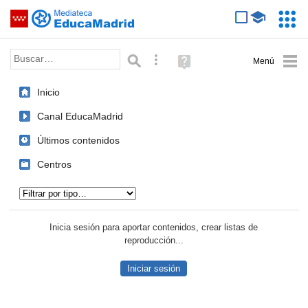
Mediateca de EducaMadrid
Saltar navegación
Servic
Educa
Palabra o frase:
Búsqueda avanzada
Ayuda
(en
ventana
Inicio
nueva)
Canal EducaMadrid
Últimos contenidos
Centros
Tipo de contenido:
Inicia sesión para aportar contenidos, crear listas de
reproducción...
Iniciar sesión