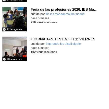
Feria de las profesiones 2026. IES María de Molina
subido por
Tic ies mariademolina madrid
-
hace 5 meses
216
visualizaciones
12 imágenes
I JORNADAS TES EN FFE1: VIERNES
Contenido educativo.
subido por
Emprende ies alsatt algete
-
hace 6 meses
102
visualizaciones
26 imágenes