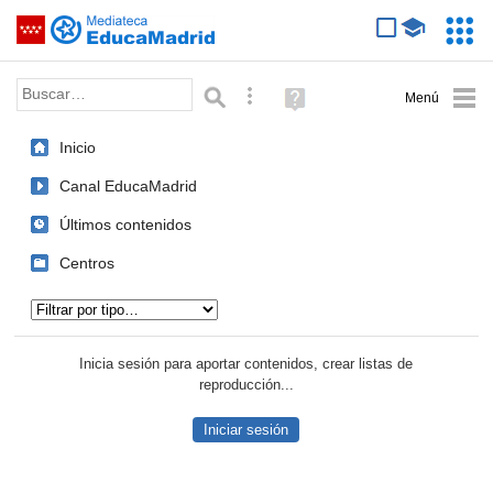
Mediateca de EducaMadrid
Saltar navegación
Servic
Educa
Palabra o frase:
Búsqueda avanzada
Ayuda
(en
ventana
Inicio
nueva)
Canal EducaMadrid
Últimos contenidos
Centros
Tipo de contenido:
Inicia sesión para aportar contenidos, crear listas de
reproducción...
Iniciar sesión