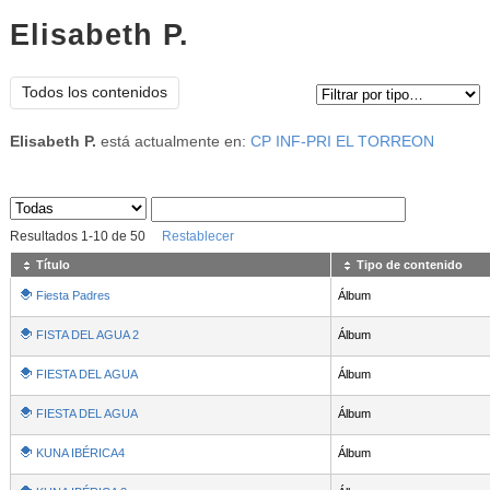
Elisabeth P.
Tipo de contenido:
Todos los contenidos
Elisabeth P.
está actualmente en:
CP INF-PRI EL TORREON
Sus archivos
:
Resultados
1
-
10
de
50
Restablecer
Título
Tipo de contenido
Fiesta Padres
Álbum
FISTA DEL AGUA 2
Álbum
FIESTA DEL AGUA
Álbum
FIESTA DEL AGUA
Álbum
KUNA IBÉRICA4
Álbum