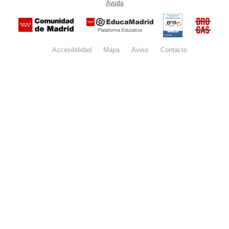
Ayuda
(en ventana nueva)
Certificación
Buzón
de
anónim
conformidad
del Pla
con el
Regiona
Esquema
contra l
Nacional de
Accesibilidad
Mapa
web
Aviso
legal
Contacto
Drogas 
Seguridad
la
(categoría
Comunid
MEDIA). El
de Madr
documento
se abrirá en
ventana
nueva.