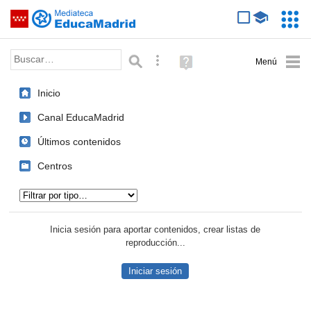
Mediateca de EducaMadrid
Saltar navegación
Servic
Educa
Palabra o frase:
Búsqueda avanzada
Ayuda
(en
ventana
Inicio
nueva)
Canal EducaMadrid
Últimos contenidos
Centros
Tipo de contenido:
Inicia sesión para aportar contenidos, crear listas de
reproducción...
Iniciar sesión