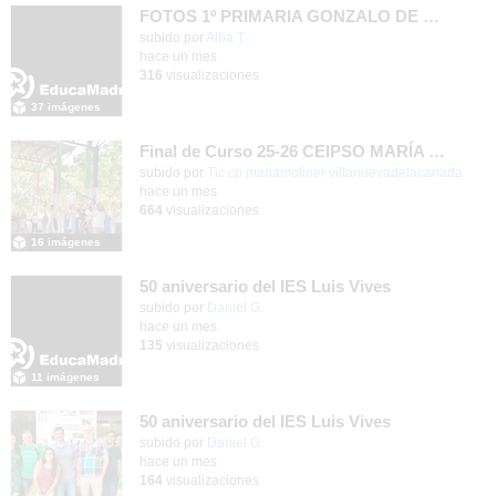
FOTOS 1º PRIMARIA GONZALO DE BERCEO
subido por
Alba T.
-
hace un mes
316
visualizaciones
37 imágenes
Final de Curso 25-26 CEIPSO MARÍA MOLINER
subido por
Tic cp mariamoliner villanuevadelacanada
-
hace un mes
664
visualizaciones
16 imágenes
50 aniversario del IES Luis Vives
subido por
Daniel G.
-
hace un mes
135
visualizaciones
11 imágenes
50 aniversario del IES Luis Vives
subido por
Daniel G.
-
hace un mes
164
visualizaciones