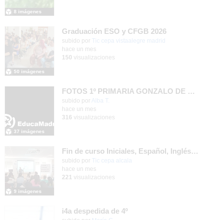
8 imágenes
Graduación ESO y CFGB 2026
subido por
Tic cepa vistaalegre madrid
-
hace un mes
150
visualizaciones
50 imágenes
FOTOS 1º PRIMARIA GONZALO DE BERCEO
subido por
Alba T.
-
hace un mes
316
visualizaciones
37 imágenes
Fin de curso Iniciales, Español, Inglés, Informática y Patrimonio
subido por
Tic cepa alcala
-
hace un mes
221
visualizaciones
9 imágenes
i4a despedida de 4º