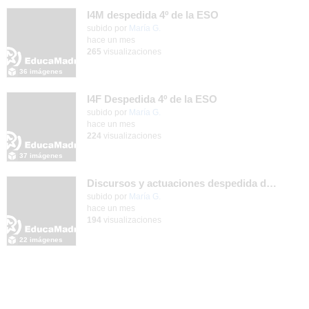
I4M despedida 4º de la ESO
subido por
María G.
-
hace un mes
265
visualizaciones
36 imágenes
I4F Despedida 4º de la ESO
subido por
María G.
-
hace un mes
224
visualizaciones
37 imágenes
Discursos y actuaciones despedida de 4º
Contenido educativo.
subido por
María G.
-
hace un mes
194
visualizaciones
22 imágenes