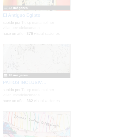
22 imágenes
El Antiguo Egipto
subido por
Tic cp mariamoliner
villanuevadelacanada
-
hace un año
-
376
visualizaciones
10 imágenes
PATIOS INCLUSIVOS CEIPSO MARÍA MOLINER
subido por
Tic cp mariamoliner
villanuevadelacanada
-
hace un año
-
362
visualizaciones