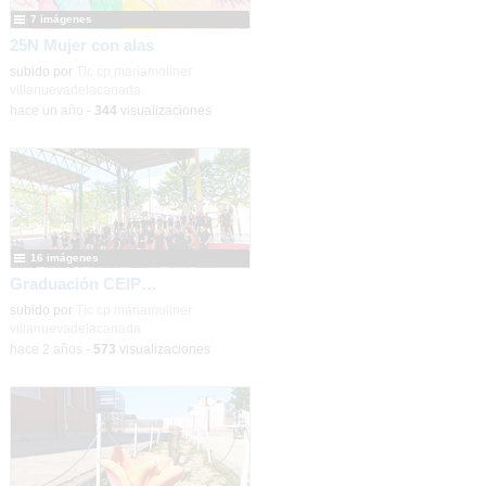
7 imágenes
Final de
2/16
Curso 25-
25N Mujer con alas
26 CEIPSO MARÍA MOLINER
subido por
Tic cp mariamoliner
-
Detalles
villanuevadelacanada
-
hace un año
-
344
visualizaciones
16 imágenes
Graduación CEIPSO María Moliner 2024
subido por
Tic cp mariamoliner
villanuevadelacanada
-
hace 2 años
-
573
visualizaciones