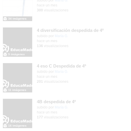
Contenido educativo.
subido por
María G.
-
hace un mes
300
visualizaciones
34 imágenes
4 diversificación despedida de 4º
Contenido educativo.
subido por
María G.
-
hace un mes
136
visualizaciones
5 imágenes
4 eso C Despedida de 4º
Contenido educativo.
subido por
María G.
-
hace un mes
201
visualizaciones
11 imágenes
4B despedida de 4º
Contenido educativo.
subido por
María G.
-
hace un mes
177
visualizaciones
16 imágenes