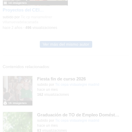
14 imágenes
Proyectos del CEIPSO María Moliner 23-24
subido por
Tic cp mariamoliner
villanuevadelacanada
-
hace 2 años
-
496
visualizaciones
Ver más del mismo autor
Contenidos relacionados:
Fiesta fin de curso 2026
subido por
Tic cepa vistaalegre madrid
-
hace un mes
162
visualizaciones
16 imágenes
Graduación de TO de Empleo Doméstico
subido por
Tic cepa vistaalegre madrid
-
hace un mes
83
visualizaciones