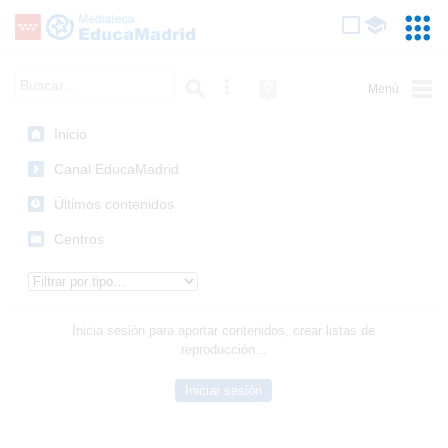
Mediateca de EducaMadrid
Saltar navegación
Servic
Educa
Palabra o frase:
Búsqueda avanzada
Ayuda
(en
ventana
Inicio
nueva)
Canal EducaMadrid
Últimos contenidos
Centros
Tipo de contenido:
Inicia sesión para aportar contenidos, crear listas de
reproducción...
Iniciar sesión