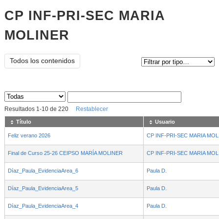
CP INF-PRI-SEC MARIA
MOLINER
Tipo de contenido:
Todos los contenidos
Sus archivos
:
Resultados
1
-
10
de
220
Restablecer
Título
Usuario
Feliz verano 2026
CP INF-PRI-SEC MARIA MO
Final de Curso 25-26 CEIPSO MARÍA MOLINER
CP INF-PRI-SEC MARIA MO
Díaz_Paula_EvidenciaArea_6
Paula D.
Díaz_Paula_EvidenciaArea_5
Paula D.
Díaz_Paula_EvidenciaArea_4
Paula D.