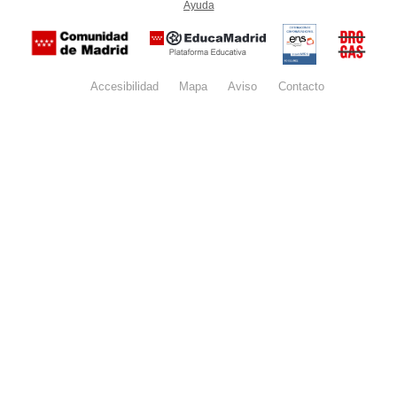
Ayuda
(en ventana nueva)
Certificación
Buzón
de
anónim
conformidad
del Pla
con el
Regiona
Esquema
contra l
Nacional de
Accesibilidad
Mapa
web
Aviso
legal
Contacto
Drogas 
Seguridad
la
(categoría
Comunid
MEDIA). El
de Madr
documento
se abrirá en
ventana
nueva.