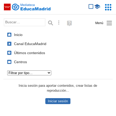
Mediateca de EducaMadrid
Saltar navegación
Servic
Educa
Palabra o frase:
Búsqueda avanzada
Ayuda
(en
ventana
Inicio
nueva)
Canal EducaMadrid
Últimos contenidos
Centros
Tipo de contenido:
Inicia sesión para aportar contenidos, crear listas de
reproducción...
Iniciar sesión