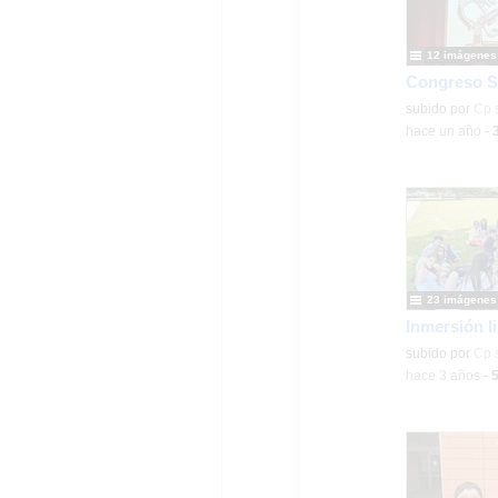
12 imágenes
Congreso 
Contenido educ
subido por
Cp 
-
hace un año
-
23 imágenes
Contenido educ
subido por
Cp 
-
hace 3 años
-