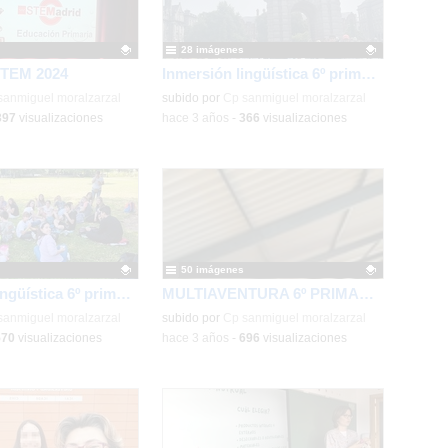
28 imágenes
STEM 2024
Inmersión lingüística 6º primaria: Waterford (3)
ativo.
sanmiguel moralzarzal
Contenido educativo.
subido por
Cp sanmiguel moralzarzal
397
visualizaciones
-
hace 3 años
-
366
visualizaciones
50 imágenes
Inmersión lingüística 6º primaria: Waterford (2)
MULTIAVENTURA 6º PRIMARIA 5-6 JUNIO
ativo.
sanmiguel moralzarzal
Contenido educativo.
subido por
Cp sanmiguel moralzarzal
570
visualizaciones
-
hace 3 años
-
696
visualizaciones