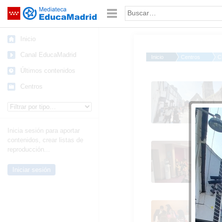
Mediateca de EducaMadrid
Saltar navegación
Palabra o frase:
Inicio
Canal EducaMadrid
Inicio
Centros
C
Últimos contenidos
Inmersión lingüística 6
Centros
Waterford (1)
Tipo de contenido:
Inicia sesión para aportar
contenidos, crear listas de
Inmersión lingüística 6
reproducción...
Waterford (1)
Iniciar sesión
Inmersión lingüística 6
Waterford (1)