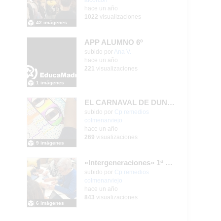
hace un año
1022
visualizaciones
42 imágenes
APP ALUMNO 6º
Contenido educativo.
subido por
Ana V.
-
hace un año
221
visualizaciones
1 imágenes
EL CARNAVAL DE DUNKERQUE
Contenido educativo.
subido por
Cp remedios
colmenarviejo
-
hace un año
269
visualizaciones
9 imágenes
«Intergeneraciones» 1ª Fase del proyecto ¡Vamos al CEPA!
Contenido educativo.
subido por
Cp remedios
colmenarviejo
-
hace un año
843
visualizaciones
6 imágenes