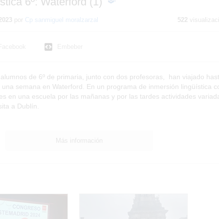
stica 6º: Waterford (1)
-
Contenido
educativo
2023
por
Cp sanmiguel moralzarzal
522
visualizac
Facebook
Embeber
7 alumnos de 6º de primaria, junto con dos profesoras, han viajado has
de una semana en Waterford. En un programa de inmersión lingüística c
ses en una escuela por las mañanas y por las tardes actividades variad
sita a Dublín.
Más información