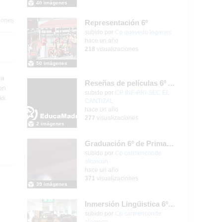
40 imágenes
iones
Representación 6º
Contenido educativo.
subido por
Cp quevedo leganes
-
hace un año
218
visualizaciones
50 imágenes
ta
Reseñas de películas 6º A 2ª parte
on
Contenido educativo.
subido por
CP INF-PRI-SEC EL
as.
CANTIZAL
-
hace un año
277
visualizaciones
2 imágenes
Graduación 6º de Primaria 2024
subido por
Cp carmenconde
alcorcon
-
hace un año
371
visualizaciones
39 imágenes
Inmersión Lingüistica 6ºEP
subido por
Cp carmenconde
alcorcon
-