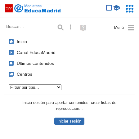
Mediateca de EducaMadrid
Saltar navegación
Servic
Educa
Palabra o frase:
Búsqueda avanzada
Ayuda
(en
ventana
Inicio
nueva)
Canal EducaMadrid
Últimos contenidos
Centros
Tipo de contenido:
Inicia sesión para aportar contenidos, crear listas de
reproducción...
Iniciar sesión