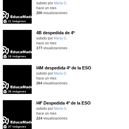
Contenido educativo.
subido por
María G.
-
hace un mes
200
visualizaciones
11 imágenes
4B despedida de 4º
Contenido educativo.
subido por
María G.
-
hace un mes
177
visualizaciones
16 imágenes
I4M despedida 4º de la ESO
subido por
María G.
-
hace un mes
264
visualizaciones
36 imágenes
I4F Despedida 4º de la ESO
subido por
María G.
-
hace un mes
224
visualizaciones
37 imágenes