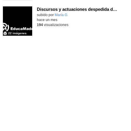
Discursos y actuaciones despedida de 4º
Contenido educativo.
subido por
María G.
-
hace un mes
194
visualizaciones
22 imágenes