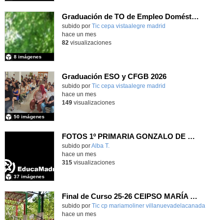
Graduación de TO de Empleo Doméstico
subido por
Tic cepa vistaalegre madrid
-
hace un mes
82
visualizaciones
8 imágenes
Graduación ESO y CFGB 2026
subido por
Tic cepa vistaalegre madrid
-
hace un mes
149
visualizaciones
50 imágenes
FOTOS 1º PRIMARIA GONZALO DE BERCEO
subido por
Alba T.
-
hace un mes
315
visualizaciones
37 imágenes
Final de Curso 25-26 CEIPSO MARÍA MOLINER
subido por
Tic cp mariamoliner villanuevadelacanada
-
hace un mes