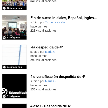
649
visualizaciones
16 imágenes
Fin de curso Iniciales, Español, Inglés, Informática y Patrimonio
subido por
Tic cepa alcala
-
hace un mes
221
visualizaciones
9 imágenes
i4a despedida de 4º
Contenido educativo.
subido por
María G.
-
hace un mes
299
visualizaciones
34 imágenes
4 diversificación despedida de 4º
Contenido educativo.
subido por
María G.
-
hace un mes
136
visualizaciones
5 imágenes
4 eso C Despedida de 4º