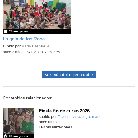
42 imágenes
La gala de los Rosa
subido por
Maria Del Mar N.
-
hace 2 años
-
321
visualizaciones
Ver más del mismo autor
Contenidos relacionados:
Fiesta fin de curso 2026
subido por
Tic cepa vistaalegre madrid
-
hace un mes
162
visualizaciones
16 imágenes