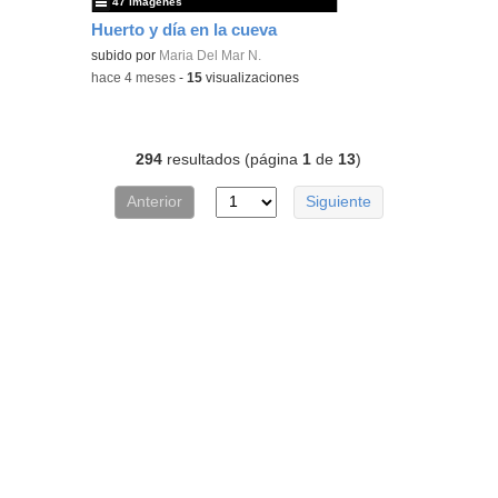
47 imágenes
Huerto y día en la cueva
subido por
Maria Del Mar N.
-
hace 4 meses
-
15
visualizaciones
294
resultados (página
1
de
13
)
Anterior
Siguiente