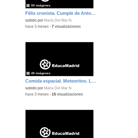
50 imágenes
Félix cronista. Cumple de Antonella
subido por
Maria Del Mar N.
-
hace 3 meses
-
7
visualizaciones
45 imágenes
Comida espacial. Meteoritos. La cara oculta de la luna
subido por
Maria Del Mar N.
-
hace 3 meses
-
15
visualizaciones