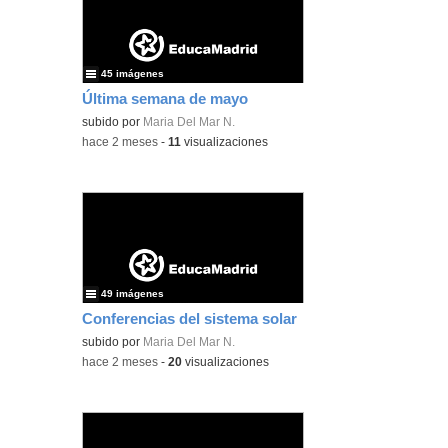
45 imágenes
Última semana de mayo
subido por
Maria Del Mar N.
-
hace 2 meses
-
11
visualizaciones
49 imágenes
Conferencias del sistema solar
subido por
Maria Del Mar N.
-
hace 2 meses
-
20
visualizaciones