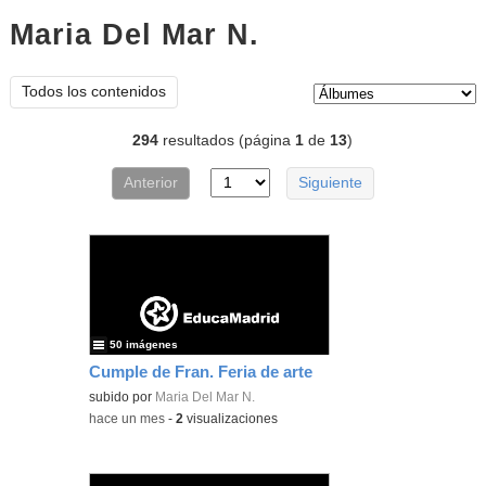
Maria Del Mar N.
Álbumes
Tipo de contenido:
Todos los contenidos
294
resultados (página
1
de
13
)
Anterior
Siguiente
50 imágenes
Cumple de Fran. Feria de arte
subido por
Maria Del Mar N.
-
hace un mes
-
2
visualizaciones