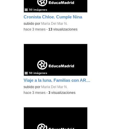
50 imágenes
Cronista Chloe. Cumple Nina
subido por
Maria Del Mar N.
-
hace 3 meses
-
13
visualizaciones
50 imágenes
Viaje a la luna. Familias con ARTE
subido por
Maria Del Mar N.
-
hace 3 meses
-
3
visualizaciones