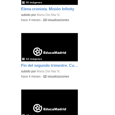
50 imágenes
Elena cronista. Misión Infinity
subido por
Maria Del Mar N.
-
hace 4 meses
-
13
visualizaciones
44 imágenes
Fin del segundo trimestre. Cumple de Mario. Land Art
subido por
Maria Del Mar N.
-
hace 4 meses
-
12
visualizaciones