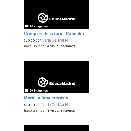
44 imágenes
Cumples de verano. Raticulin
subido por
Maria Del Mar N.
-
hace un mes
-
4
visualizaciones
50 imágenes
María, última cronista
subido por
Maria Del Mar N.
-
hace un mes
-
8
visualizaciones