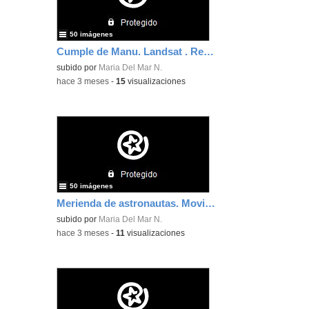
50 imágenes
Cumple de Manu. Landsat . Retos siderales.
subido por
Maria Del Mar N.
-
hace 3 meses
-
15
visualizaciones
50 imágenes
Merienda de astronautas. Movimientos terráqueos. Arianne
subido por
Maria Del Mar N.
-
hace 3 meses
-
11
visualizaciones