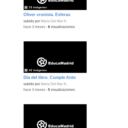
33 imágenes
Oliver cronista. Esferas
subido por
Maria Del Mar N.
-
hace 3 meses
-
6
visualizaciones
42 imágenes
Día del libro. Cumple Anto
subido por
Maria Del Mar N.
-
hace 3 meses
-
5
visualizaciones