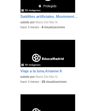
50 imágenes
Satélites artificiales. Movimientos terràqueos
subido por
Maria Del Mar N.
-
hace 3 meses
-
4
visualizaciones
50 imágenes
Viaje a la luna.Arianne 6
subido por
Maria Del Mar N.
-
hace 3 meses
-
15
visualizaciones