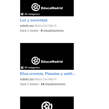
46 imágenes
Luz y oscuridad.
subido por
Maria Del Mar N.
-
hace 2 meses
-
8
visualizaciones
50 imágenes
Elisa cronista. Planetas y satélites
subido por
Maria Del Mar N.
-
hace 2 meses
-
14
visualizaciones