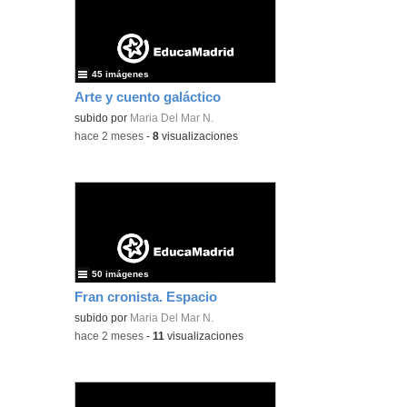
45 imágenes
Arte y cuento galáctico
subido por
Maria Del Mar N.
-
hace 2 meses
-
8
visualizaciones
50 imágenes
Fran cronista. Espacio
subido por
Maria Del Mar N.
-
hace 2 meses
-
11
visualizaciones