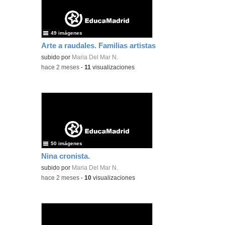
49 imágenes
Arte a raudales. Familias artistas
subido por
Maria Del Mar N.
-
hace 2 meses
-
11
visualizaciones
50 imágenes
Nina cronista.
subido por
Maria Del Mar N.
-
hace 2 meses
-
10
visualizaciones