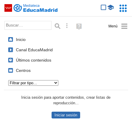
Mediateca de EducaMadrid
Saltar navegación
Servic
Educa
Palabra o frase:
Búsqueda avanzada
Ayuda
(en
ventana
Inicio
nueva)
Canal EducaMadrid
Últimos contenidos
Centros
Tipo de contenido:
Inicia sesión para aportar contenidos, crear listas de
reproducción...
Iniciar sesión