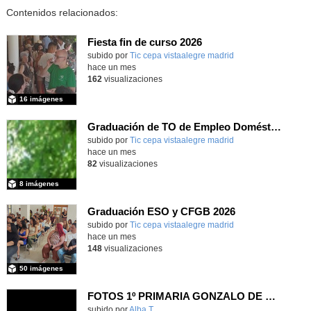
Contenidos relacionados:
Fiesta fin de curso 2026
subido por
Tic cepa vistaalegre madrid
-
hace un mes
162
visualizaciones
16 imágenes
Graduación de TO de Empleo Doméstico
subido por
Tic cepa vistaalegre madrid
-
hace un mes
82
visualizaciones
8 imágenes
Graduación ESO y CFGB 2026
subido por
Tic cepa vistaalegre madrid
-
hace un mes
148
visualizaciones
50 imágenes
FOTOS 1º PRIMARIA GONZALO DE BERCEO
subido por
Alba T.
-