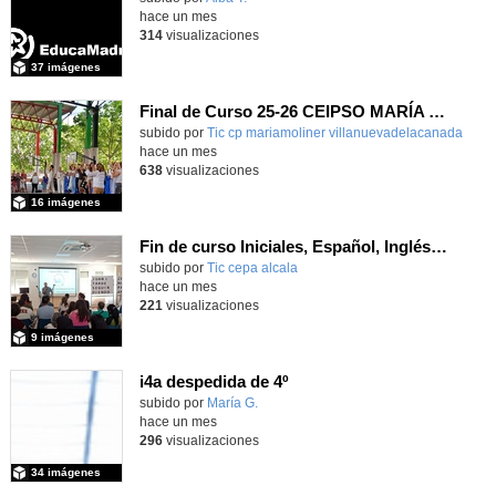
hace un mes
314
visualizaciones
37 imágenes
Final de Curso 25-26 CEIPSO MARÍA MOLINER
subido por
Tic cp mariamoliner villanuevadelacanada
-
hace un mes
638
visualizaciones
16 imágenes
Fin de curso Iniciales, Español, Inglés, Informática y Patrimonio
subido por
Tic cepa alcala
-
hace un mes
221
visualizaciones
9 imágenes
i4a despedida de 4º
Contenido educativo.
subido por
María G.
-
hace un mes
296
visualizaciones
34 imágenes