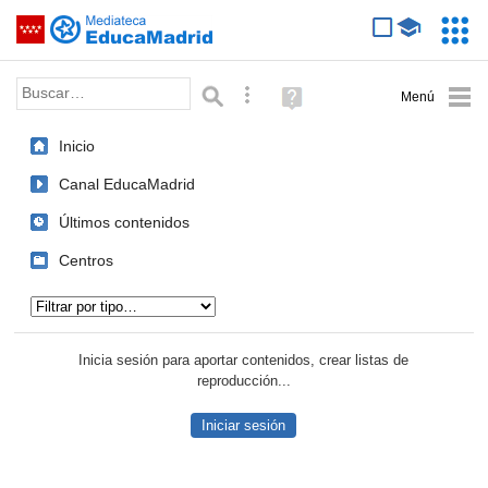
Mediateca de EducaMadrid
Saltar navegación
Servic
Educa
Palabra o frase:
Búsqueda avanzada
Ayuda
(en
ventana
Inicio
nueva)
Canal EducaMadrid
Últimos contenidos
Centros
Tipo de contenido:
Inicia sesión para aportar contenidos, crear listas de
reproducción...
Iniciar sesión