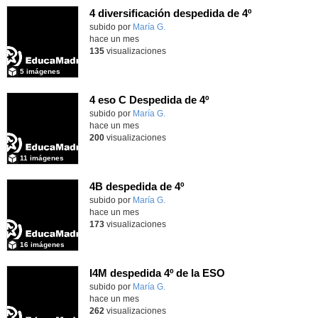
4 diversificación despedida de 4º
Contenido educativo.
subido por
María G.
-
hace un mes
135
visualizaciones
5 imágenes
4 eso C Despedida de 4º
Contenido educativo.
subido por
María G.
-
hace un mes
200
visualizaciones
11 imágenes
4B despedida de 4º
Contenido educativo.
subido por
María G.
-
hace un mes
173
visualizaciones
16 imágenes
I4M despedida 4º de la ESO
subido por
María G.
-
hace un mes
262
visualizaciones