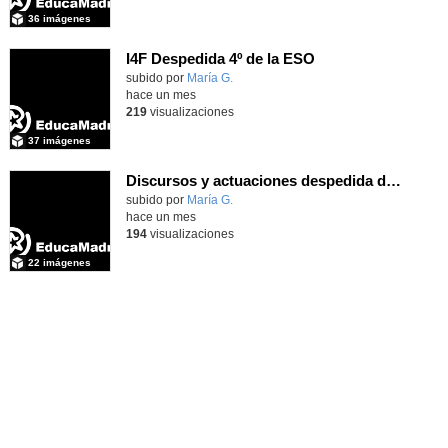
36 imágenes
I4F Despedida 4º de la ESO
subido por
María G.
-
hace un mes
219
visualizaciones
37 imágenes
Discursos y actuaciones despedida de 4º
Contenido educativo.
subido por
María G.
-
hace un mes
194
visualizaciones
22 imágenes