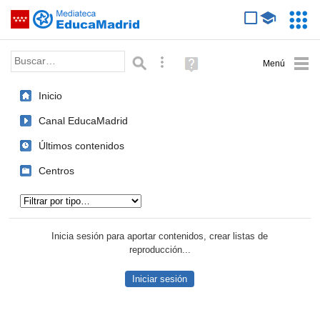
Mediateca de EducaMadrid
Saltar navegación
Servic
Educa
Palabra o frase:
Búsqueda avanzada
Ayuda
(en
ventana
Inicio
nueva)
Canal EducaMadrid
Últimos contenidos
Centros
Tipo de contenido:
Inicia sesión para aportar contenidos, crear listas de
reproducción...
Iniciar sesión