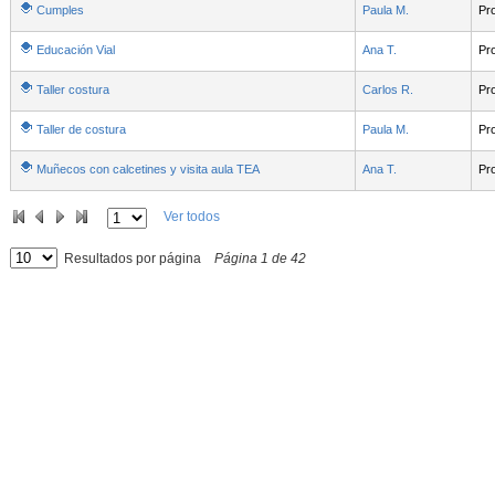
Cumples
Paula M.
Pr
Educación Vial
Ana T.
Pr
Taller costura
Carlos R.
Pr
Taller de costura
Paula M.
Pr
Muñecos con calcetines y visita aula TEA
Ana T.
Pr
Ver todos
Resultados por página
Página
1
de
42