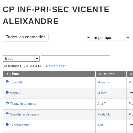
CP INF-PRI-SEC VICENTE
ALEIXANDRE
Tipo de contenido:
Todos los contenidos
Sus archivos
:
Resultados
1
-
10
de
414
Restablecer
Título
Usuario
Junio 26
M.mar F.
Pr
Mayo 26
M.mar F.
Pr
Fiesta fin de curso
Ana T.
Pr
Comida fin de curso
Paula M.
Pr
Experimentos
Ana T.
Pr