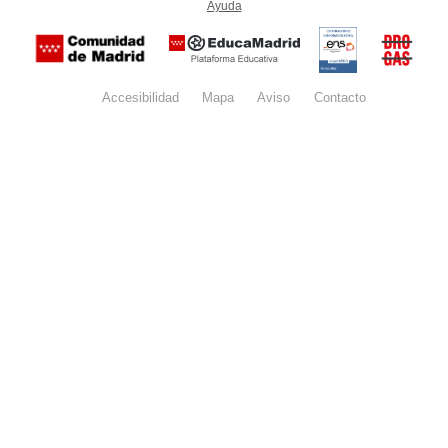
Ayuda
(en ventana nueva)
Certificación
Buzón
de
anónim
conformidad
del Pla
con el
Regiona
Esquema
contra l
Nacional de
Accesibilidad
Mapa
web
Aviso
legal
Contacto
Drogas 
Seguridad
la
(categoría
Comunid
MEDIA). El
de Madr
documento
se abrirá en
ventana
nueva.