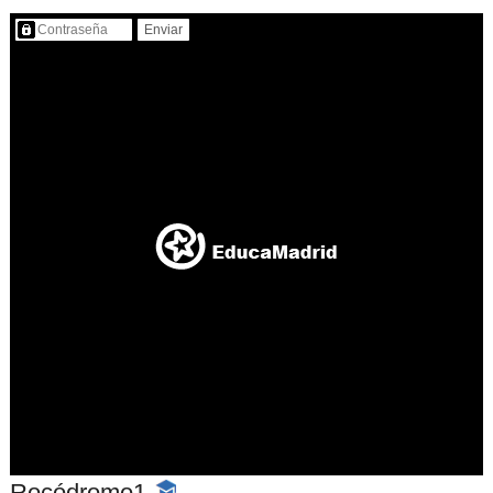
Contenido protegido…
Rocódromo1
-