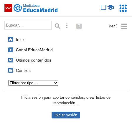
Mediateca de EducaMadrid
Saltar navegación
Servic
Educa
Palabra o frase:
Búsqueda avanzada
Ayuda
(en
ventana
Inicio
nueva)
Canal EducaMadrid
Últimos contenidos
Centros
Tipo de contenido:
Inicia sesión para aportar contenidos, crear listas de
reproducción...
Iniciar sesión