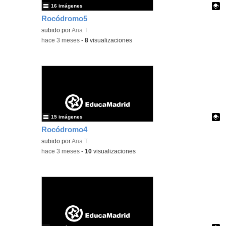
16 imágenes
Rocódromo5
Contenido educativo.
subido por
Ana T.
-
hace 3 meses
-
8
visualizaciones
15 imágenes
Rocódromo4
Contenido educativo.
subido por
Ana T.
-
hace 3 meses
-
10
visualizaciones