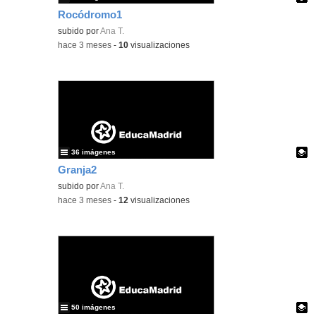
Rocódromo1
Contenido educativo.
subido por
Ana T.
-
hace 3 meses
-
10
visualizaciones
36 imágenes
Granja2
Contenido educativo.
subido por
Ana T.
-
hace 3 meses
-
12
visualizaciones
50 imágenes