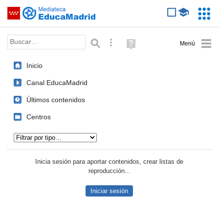
Mediateca de EducaMadrid
Saltar navegación
Servic
Educa
Palabra o frase:
Búsqueda avanzada
Ayuda
(en
ventana
Inicio
nueva)
Canal EducaMadrid
Últimos contenidos
Centros
Tipo de contenido:
Inicia sesión para aportar contenidos, crear listas de
reproducción...
Iniciar sesión