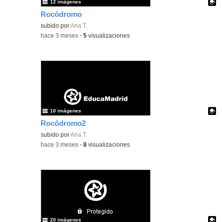
12 imágenes
Rocódromo
Contenido educativo.
subido por
Ana T.
-
hace 3 meses
-
5
visualizaciones
10 imágenes
Rocódromo2
Contenido educativo.
subido por
Ana T.
-
hace 3 meses
-
8
visualizaciones
20 imágenes