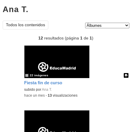
Ana T.
Álbumes
Tipo de contenido:
Todos los contenidos
12
resultados (página
1
de
1
)
22 imágenes
Fiesta fin de curso
Contenido educativo.
subido por
Ana T.
-
hace un mes
-
13
visualizaciones