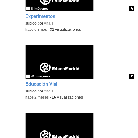
8 imágenes
Experimentos
Contenido educativo.
subido por
Ana T.
-
hace un mes
-
31
visualizaciones
42 imágenes
Educación Vial
Contenido educativo.
subido por
Ana T.
-
hace 2 meses
-
16
visualizaciones