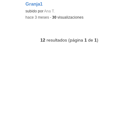
Granja1
Contenido educativo.
subido por
Ana T.
-
hace 3 meses
-
30
visualizaciones
12
resultados (página
1
de
1
)