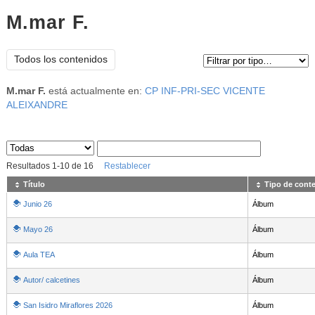
M.mar F.
Tipo de contenido:
Todos los contenidos
M.mar F.
está actualmente en:
CP INF-PRI-SEC VICENTE
ALEIXANDRE
Sus archivos
:
Resultados
1
-
10
de
16
Restablecer
Título
Tipo de cont
Junio 26
Álbum
Mayo 26
Álbum
Aula TEA
Álbum
Autor/ calcetines
Álbum
San Isidro Miraflores 2026
Álbum