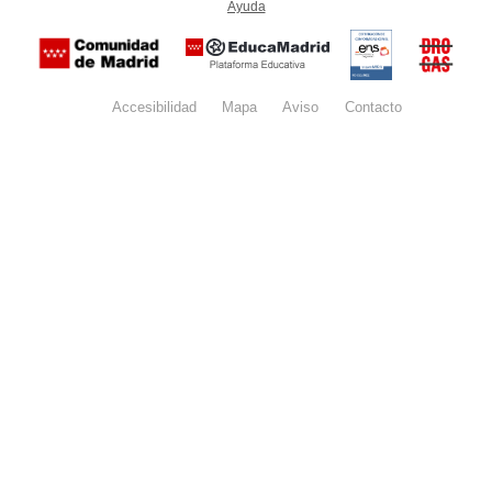
Ayuda
(en ventana nueva)
Certificación
Buzón
de
anónim
conformidad
del Pla
con el
Regiona
Esquema
contra l
Nacional de
Accesibilidad
Mapa
web
Aviso
legal
Contacto
Drogas 
Seguridad
la
(categoría
Comunid
MEDIA). El
de Madr
documento
se abrirá en
ventana
nueva.