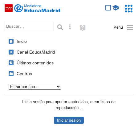
Mediateca de EducaMadrid
Saltar navegación
Servic
Educa
Palabra o frase:
Búsqueda avanzada
Ayuda
(en
ventana
Inicio
nueva)
Canal EducaMadrid
Últimos contenidos
Centros
Tipo de contenido:
Inicia sesión para aportar contenidos, crear listas de
reproducción...
Iniciar sesión