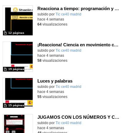
Reacciona a tiempo: programación y reflejos con Micro:bit
subido por
Tic ce40 madrid
-
hace 4 semanas
64
visualizaciones
12 páginas
¡Reacciona! Ciencia en movimiento con micro:bit y Maqueen
subido por
Tic ce40 madrid
-
hace 4 semanas
58
visualizaciones
19 páginas
Luces y palabras
subido por
Tic ce40 madrid
-
hace 4 semanas
55
visualizaciones
15 páginas
JUGAMOS CON LOS NÚMEROS Y COLORES COMO UN ROBOT.
subido por
Tic ce40 madrid
-
hace 4 semanas
48
visualizaciones