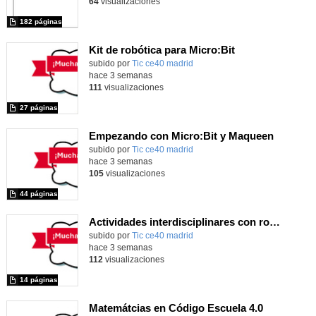
64
visualizaciones
182 páginas
Kit de robótica para Micro:Bit
Contenido educativo.
subido por
Tic ce40 madrid
-
hace 3 semanas
111
visualizaciones
27 páginas
Empezando con Micro:Bit y Maqueen
Contenido educativo.
subido por
Tic ce40 madrid
-
hace 3 semanas
105
visualizaciones
44 páginas
Actividades interdisciplinares con robótica y pensamiento computacional
Contenido educativo.
subido por
Tic ce40 madrid
-
hace 3 semanas
112
visualizaciones
14 páginas
Matemátcias en Código Escuela 4.0