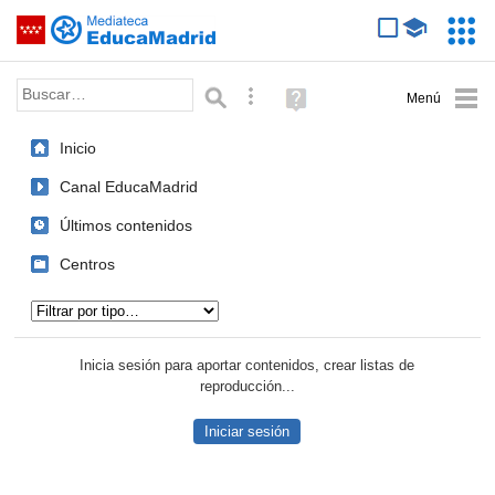
Mediateca de EducaMadrid
Saltar navegación
Servic
Educa
Palabra o frase:
Búsqueda avanzada
Ayuda
(en
ventana
Inicio
nueva)
Canal EducaMadrid
Últimos contenidos
Centros
Tipo de contenido:
Inicia sesión para aportar contenidos, crear listas de
reproducción...
Iniciar sesión