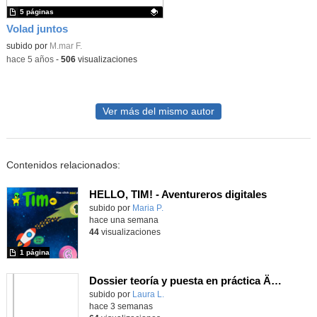
5 páginas
Volad juntos
Contenido educativo.
subido por
M.mar F.
-
hace 5 años
-
506
visualizaciones
Ver más del mismo autor
Contenidos relacionados:
HELLO, TIM! - Aventureros digitales
Contenido educativo.
subido por
Maria P.
-
hace una semana
44
visualizaciones
1 página
Dossier teoría y puesta en práctica Äprendizaje Basado en Juegos en Educación Infantil y Primaria
Contenido educativo.
subido por
Laura L.
-
hace 3 semanas