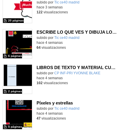
Contenido educativo.
subido por
Tic ce40 madrid
-
hace 3 semanas
122
visualizaciones
20 páginas
ESCRIBE LO QUE VES Y DIBUJA LO QUE LEES
subido por
Tic ce40 madrid
-
hace 4 semanas
64
visualizaciones
6 páginas
LIBROS DE TEXTO Y MATERIAL CURRICULAR
subido por
CP INF-PRI YVONNE BLAKE
-
hace 4 semanas
102
visualizaciones
2 páginas
Píxeles y estrellas
subido por
Tic ce40 madrid
-
hace 4 semanas
47
visualizaciones
5 páginas