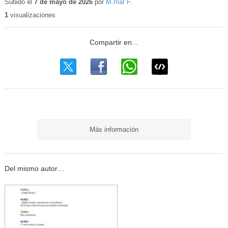
educativo
Subido el
7 de mayo de 2026
por
M.mar F.
1
visualizaciones
Más información
Del mismo autor…