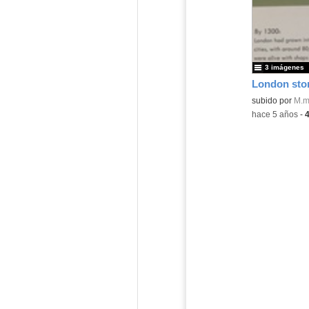
3 imágenes
London stor
subido por
M.m
-
hace 5 años
-