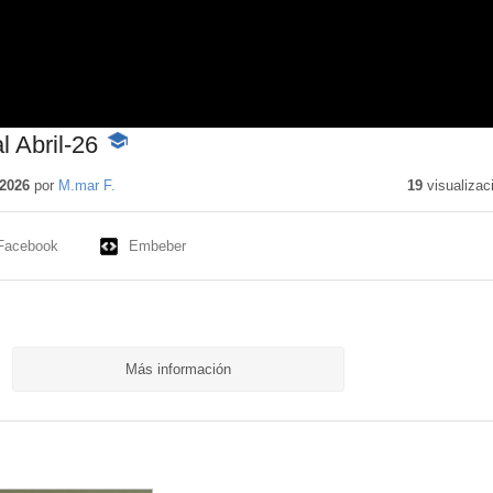
 Abril-26
-
Contenido
educativo
2026
por
M.mar F.
19
visualizac
Facebook
Embeber
Más información