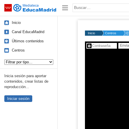
Mediateca de EducaMadrid
Saltar navegación
Palabra o frase:
Inicio
Canal EducaMadrid
Inicio
Centros
C
Últimos contenidos
Contenido protegido…
Centros
Tipo de contenido:
Inicia sesión para aportar
contenidos, crear listas de
reproducción...
Iniciar sesión