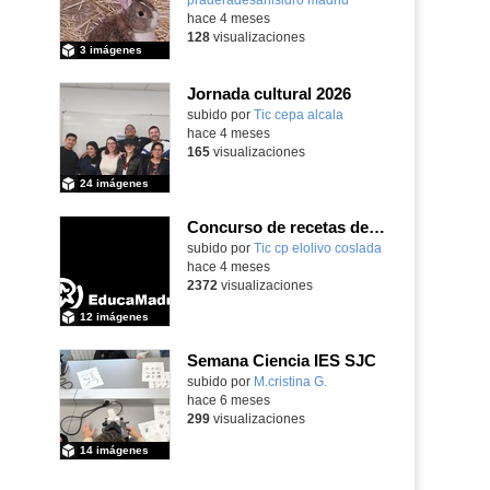
hace 4 meses
128
visualizaciones
3 imágenes
Jornada cultural 2026
subido por
Tic cepa alcala
-
hace 4 meses
165
visualizaciones
24 imágenes
Concurso de recetas de los abuelos CEIP El Olivo 2025/26
subido por
Tic cp elolivo coslada
-
hace 4 meses
2372
visualizaciones
12 imágenes
Semana Ciencia IES SJC
- Contenido ed
Contenido educativo.
subido por
M.cristina G.
-
hace 6 meses
299
visualizaciones
14 imágenes