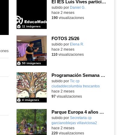
El IES Luis Vives participa en la jornada de trabajo sobre mecanizado CNC e Industria 4.0
subido por
Daniel G.
-
hace 2 meses
190
visualizaciones
11 imágenes
FOTOS 25/26
Contenido educativo.
subido por
Elena R.
-
hace 2 meses
iones
110
visualizaciones
50 imágenes
Programación Semana Cultural 2025-26
subido por
Tic cp
ciudaddecolumbia trescantos
-
hace 2 meses
97
visualizaciones
4 imágenes
Parque Europa 4 años Pequeño oeste 2025-26
Contenido educativo.
subido por
Secretaria cp
garcianoblejas villaviciosa2
-
hace 2 meses
220
visualizaciones