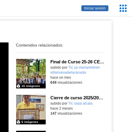
Servic
Iniciar sesión
Educa
Contenidos relacionados:
Final de Curso 25-26 CEIPSO MARÍA MOLINER
subido por
Tic cp mariamoliner
villanuevadelacanada
-
hace un mes
649
visualizaciones
16 imágenes
Cierre de curso 2025/2026 Asociación cultural Don Juan I
subido por
Tic cepa alcala
-
hace 2 meses
147
visualizaciones
6 imágenes