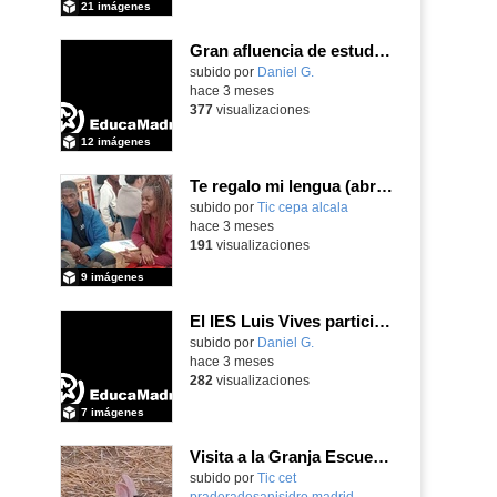
21 imágenes
Gran afluencia de estudiantes y familias en la jornada de puertas abiertas que nuestro centro desarrolló el pasado 23 de abril de 2026
subido por
Daniel G.
-
hace 3 meses
377
visualizaciones
12 imágenes
Te regalo mi lengua (abril 2026)
subido por
Tic cepa alcala
-
hace 3 meses
191
visualizaciones
9 imágenes
El IES Luis Vives participa en la reunión de coordinación del proyecto de innovación MEFPD - CNC e Industria 4.0
subido por
Daniel G.
-
hace 3 meses
282
visualizaciones
7 imágenes
Visita a la Granja Escuela "El Álamo"
Contenido educativo.
subido por
Tic cet
praderadesanisidro madrid
-