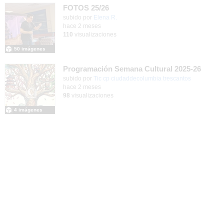
FOTOS 25/26
Contenido educativo.
subido por
Elena R.
-
hace 2 meses
110
visualizaciones
50 imágenes
Programación Semana Cultural 2025-26
subido por
Tic cp ciudaddecolumbia trescantos
-
hace 2 meses
98
visualizaciones
4 imágenes