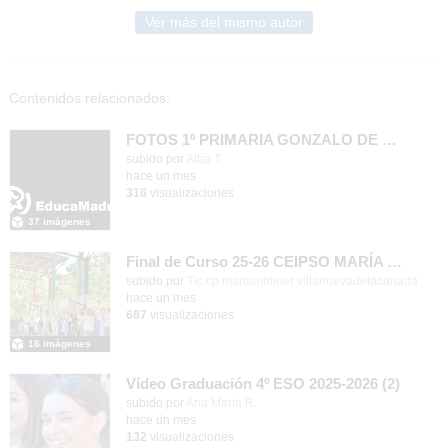
Ver más del mismo autor
Contenidos relacionados:
FOTOS 1º PRIMARIA GONZALO DE BERCEO
subido por
Alba T.
-
hace un mes
316
visualizaciones
37 imágenes
Final de Curso 25-26 CEIPSO MARÍA MOLINER
subido por
Tic cp mariamoliner villanuevadelacanada
-
hace un mes
687
visualizaciones
16 imágenes
Vídeo Graduación 4º ESO 2025-2026 (2)
subido por
Ana María R.
-
hace un mes
132
visualizaciones