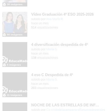
38 imágenes
Vídeo Graduación 4º ESO 2025-2026
subido por
Ana María R.
-
hace un mes
514
visualizaciones
90 imágenes
4 diversificación despedida de 4º
Contenido educativo.
subido por
María G.
-
hace un mes
138
visualizaciones
5 imágenes
4 eso C Despedida de 4º
Contenido educativo.
subido por
María G.
-
hace un mes
203
visualizaciones
11 imágenes
NOCHE DE LAS ESTRELLAS DE INFANTIL 5 AÑOS
subido por
Cp cristodelacampana villanuevadeperales
-