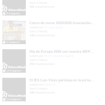
hace 2 meses
116
visualizaciones
9 imágenes
Cierre de curso 2025/2026 Asociación cultural Don Juan I
subido por
Tic cepa alcala
-
hace 2 meses
149
visualizaciones
6 imágenes
Día de Europa 2026 con nuestra MEPAS asociada IES Rey Pastor
subido por
Tic ies quevedo madrid
-
hace 2 meses
254
visualizaciones
13 imágenes
El IES Luis Vives participa en la jornada de trabajo sobre mecanizado CNC e Industria 4.0
subido por
Daniel G.
-
hace 2 meses
190
visualizaciones
11 imágenes