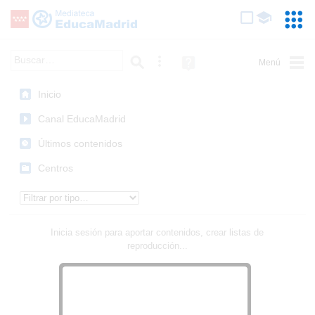
Mediateca de EducaMadrid
Saltar navegación
Servic
Educa
Palabra o frase:
Búsqueda avanzada
Ayuda
(en
ventana
Inicio
nueva)
Canal EducaMadrid
Últimos contenidos
Centros
Tipo de contenido:
Inicia sesión para aportar contenidos, crear listas de
reproducción...
Iniciar sesión