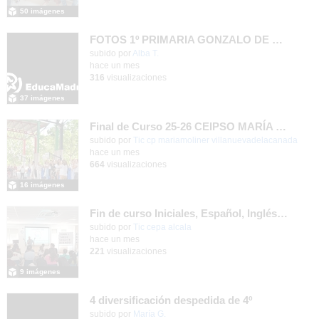
50 imágenes
FOTOS 1º PRIMARIA GONZALO DE BERCEO
subido por
Alba T.
-
hace un mes
316
visualizaciones
37 imágenes
Final de Curso 25-26 CEIPSO MARÍA MOLINER
subido por
Tic cp mariamoliner villanuevadelacanada
-
hace un mes
664
visualizaciones
16 imágenes
Fin de curso Iniciales, Español, Inglés, Informática y Patrimonio
subido por
Tic cepa alcala
-
hace un mes
221
visualizaciones
9 imágenes
4 diversificación despedida de 4º
Contenido educativo.
subido por
María G.
-