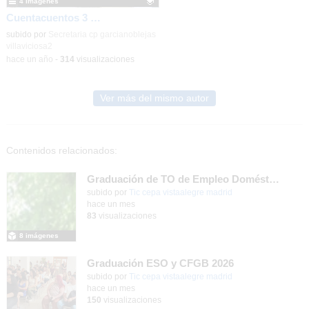
4 imágenes
Cuentacuentos 3 años Iraida Azuara "Mi muro"
Contenido educativo.
subido por
Secretaria cp garcianoblejas
villaviciosa2
-
hace un año
-
314
visualizaciones
Ver más del mismo autor
Contenidos relacionados:
Graduación de TO de Empleo Doméstico
subido por
Tic cepa vistaalegre madrid
-
hace un mes
83
visualizaciones
8 imágenes
Graduación ESO y CFGB 2026
subido por
Tic cepa vistaalegre madrid
-
hace un mes
150
visualizaciones