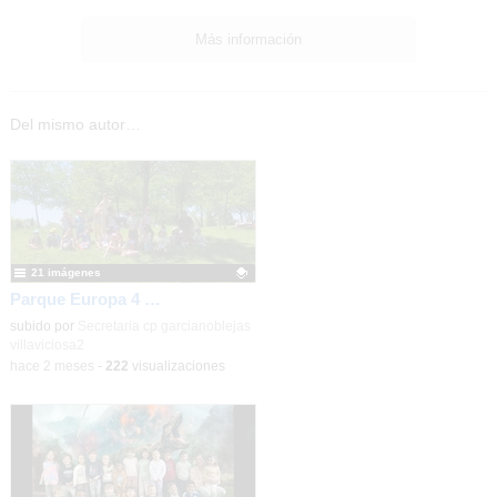
Más información
Del mismo autor…
21 imágenes
Parque Europa 4 años Pequeño oeste 2025-26
Contenido educativo.
subido por
Secretaria cp garcianoblejas
villaviciosa2
-
hace 2 meses
-
222
visualizaciones