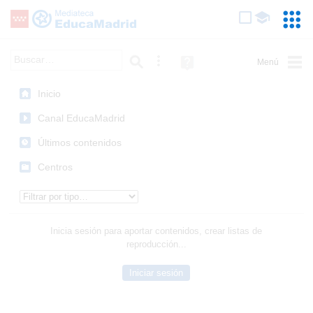
Mediateca de EducaMadrid
Saltar navegación
Servic
Educa
Palabra o frase:
Búsqueda avanzada
Ayuda
(en
ventana
Inicio
nueva)
Canal EducaMadrid
Últimos contenidos
Centros
Tipo de contenido:
Inicia sesión para aportar contenidos, crear listas de
reproducción...
Iniciar sesión