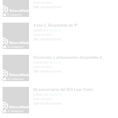
hace un mes
136
visualizaciones
5 imágenes
4 eso C Despedida de 4º
Contenido educativo.
subido por
María G.
-
hace un mes
201
visualizaciones
11 imágenes
Discursos y actuaciones despedida de 4º
Contenido educativo.
subido por
María G.
-
hace un mes
195
visualizaciones
22 imágenes
50 aniversario del IES Luis Vives
subido por
Daniel G.
-
hace un mes
134
visualizaciones
11 imágenes