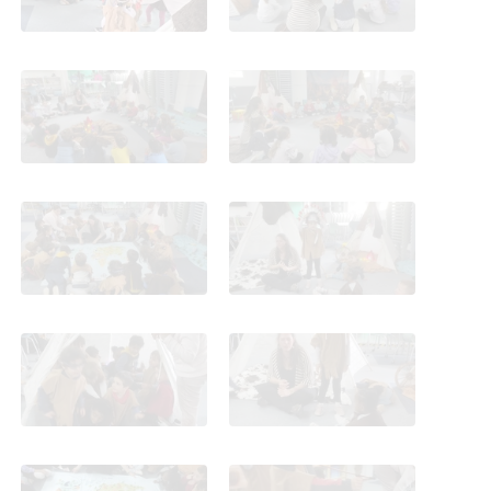
años
años
Taller Los Indios
Taller Los Indios
ambientación y
ambientación y
actividades 13 mayo 4
actividades 13 mayo 4
años
años
Taller Los Indios
Taller Los Indios
ambientación y
ambientación y
actividades 13 mayo 4
actividades 13 mayo 4
años
años
Taller Los Indios
Taller Los Indios
ambientación y
ambientación y
actividades 13 mayo 4
actividades 13 mayo 4
años
años
Taller Los Indios
Taller Los Indios