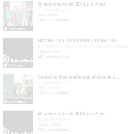
50 aniversario del IES Luis Vives
subido por
Daniel G.
-
hace un mes
164
visualizaciones
7 imágenes
NOCHE DE LAS ESTRELLAS DE INFANTIL 5 AÑOS
subido por
Cp cristodelacampana villanuevadeperales
-
hace un mes
114
visualizaciones
9 imágenes
Sostenibilidad ambiental, eficiencia energética y sistemas de producción inteligente para la industria 4.0
subido por
Daniel G.
-
hace 2 meses
222
visualizaciones
21 imágenes
50 aniversario del IES Luis Vives
subido por
Daniel G.
-
hace 2 meses
181
visualizaciones