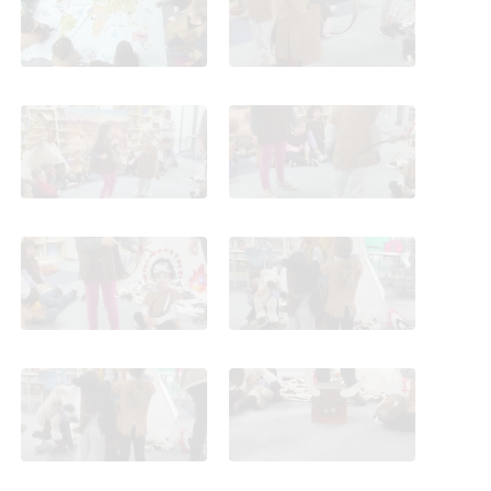
ambientación y
ambientación y
actividades 13 mayo 4
actividades 13 mayo 4
años
años
Taller Los Indios
Taller Los Indios
ambientación y
ambientación y
actividades 13 mayo 4
actividades 13 mayo 4
años
años
Taller Los Indios
Taller Los Indios
ambientación y
ambientación y
actividades 13 mayo 4
actividades 13 mayo 4
años
años
Taller Los Indios
Taller Los Indios
ambientación y
ambientación y
actividades 13 mayo 4
actividades 13 mayo 4
años
años