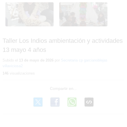
Taller Los Indios
Taller Los Indios
ambientación y
ambientación y
actividades 13 mayo 4
actividades 13 mayo 4
años
años
Taller Los Indios ambientación y actividades
13 mayo 4 años
Subido el
13 de mayo de 2026
por
Secretaria cp garcianoblejas
villaviciosa2
146
visualizaciones