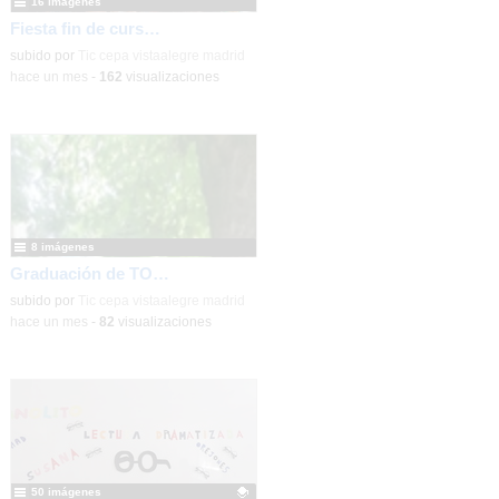
16 imágenes
Fiesta fin de curso 2026
subido por
Tic cepa vistaalegre madrid
-
hace un mes
-
162
visualizaciones
8 imágenes
Graduación de TO de Empleo Doméstico
subido por
Tic cepa vistaalegre madrid
-
hace un mes
-
82
visualizaciones
50 imágenes