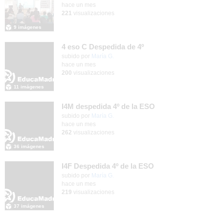
hace un mes
221
visualizaciones
9 imágenes
4 eso C Despedida de 4º
Contenido educativo.
subido por
María G.
-
hace un mes
200
visualizaciones
11 imágenes
I4M despedida 4º de la ESO
subido por
María G.
-
hace un mes
262
visualizaciones
36 imágenes
I4F Despedida 4º de la ESO
subido por
María G.
-
hace un mes
219
visualizaciones
37 imágenes