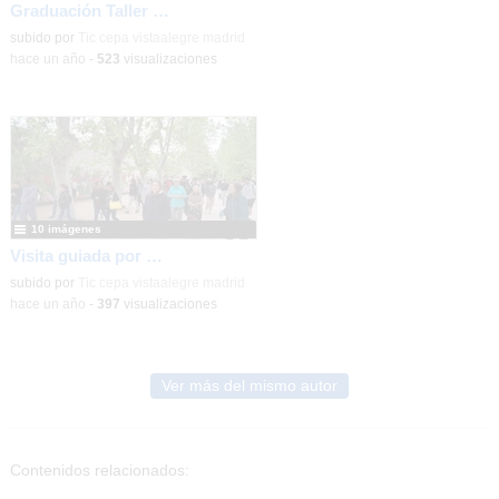
Graduación Taller Operativo de Jardinería 2025
subido por
Tic cepa vistaalegre madrid
-
hace un año
-
523
visualizaciones
10 imágenes
Visita guiada por el Jardín Romántico de la Quinta de Vista Alegre - mayo 2025
subido por
Tic cepa vistaalegre madrid
-
hace un año
-
397
visualizaciones
Ver más del mismo autor
Contenidos relacionados: