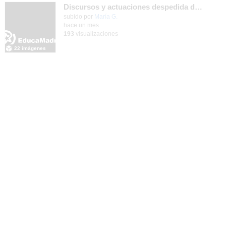
Discursos y actuaciones despedida de 4º
Contenido educativo.
subido por
María G.
-
hace un mes
193
visualizaciones
22 imágenes