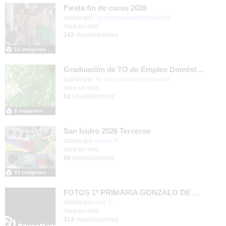
Fiesta fin de curso 2026
subido por
Tic cepa vistaalegre madrid
-
hace un mes
162
visualizaciones
16 imágenes
Graduación de TO de Empleo Doméstico
subido por
Tic cepa vistaalegre madrid
-
hace un mes
82
visualizaciones
8 imágenes
San Isidro 2026 Terceros
Contenido educativo.
subido por
Álvaro R.
-
hace un mes
99
visualizaciones
33 imágenes
FOTOS 1º PRIMARIA GONZALO DE BERCEO
subido por
Alba T.
-
hace un mes
314
visualizaciones