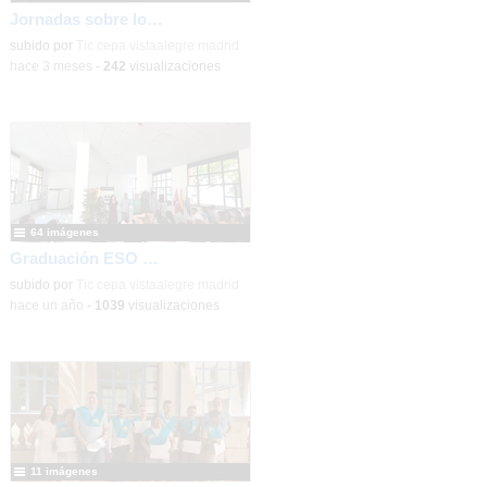
Jornadas sobre los libros 2026 CEPA Vista Alegre
Contenido educativo.
subido por
Tic cepa vistaalegre madrid
-
hace 3 meses
-
242
visualizaciones
64 imágenes
Graduación ESO y CFGB 2025
subido por
Tic cepa vistaalegre madrid
-
hace un año
-
1039
visualizaciones
11 imágenes