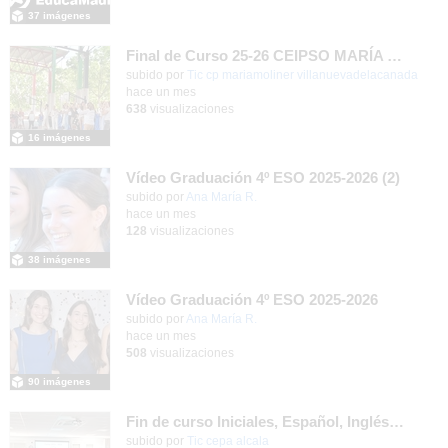
37 imágenes
Final de Curso 25-26 CEIPSO MARÍA MOLINER
subido por
Tic cp mariamoliner villanuevadelacanada
-
hace un mes
638
visualizaciones
16 imágenes
Vídeo Graduación 4º ESO 2025-2026 (2)
subido por
Ana María R.
-
hace un mes
128
visualizaciones
38 imágenes
Vídeo Graduación 4º ESO 2025-2026
subido por
Ana María R.
-
hace un mes
508
visualizaciones
90 imágenes
Fin de curso Iniciales, Español, Inglés, Informática y Patrimonio
subido por
Tic cepa alcala
-