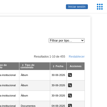
Servic
Iniciar sesión
Educa
Resultados
1
-
10
de
455
Restablecer
po de
Tipo de
Fecha
Acciones
io
contenido
 institucional
Álbum
NaN30-06-2026
30-06-2026
Ver
 institucional
Álbum
NaN30-06-2026
30-06-2026
Ver
 institucional
Álbum
NaN30-06-2026
30-06-2026
Ver
 institucional
Documentos
NaN04-06-2026
04-06-2026
Ver