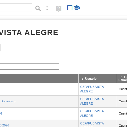
Búsqueda avanzada
Ayuda
(en
ventana
nueva)
VISTA ALEGRE
Tipo de contenido:
Ti
Usuario
usuar
CEPAPUB VISTA
Cuenta
ALEGRE
CEPAPUB VISTA
 Doméstico
Cuenta
ALEGRE
CEPAPUB VISTA
26
Cuenta
ALEGRE
CEPAPUB VISTA
10 2026
Cuenta