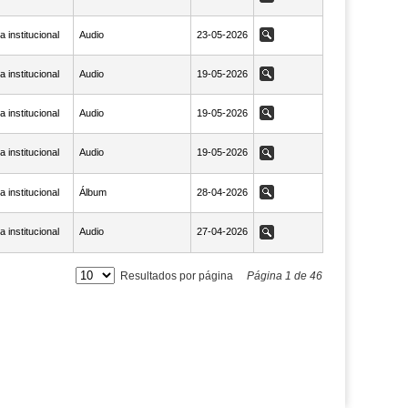
 institucional
Audio
NaN23-05-2026
23-05-2026
Ver
 institucional
Audio
NaN19-05-2026
19-05-2026
Ver
 institucional
Audio
NaN19-05-2026
19-05-2026
Ver
 institucional
Audio
NaN19-05-2026
19-05-2026
Ver
 institucional
Álbum
NaN28-04-2026
28-04-2026
Ver
 institucional
Audio
NaN27-04-2026
27-04-2026
Ver
Resultados por página
Página
1
de
46