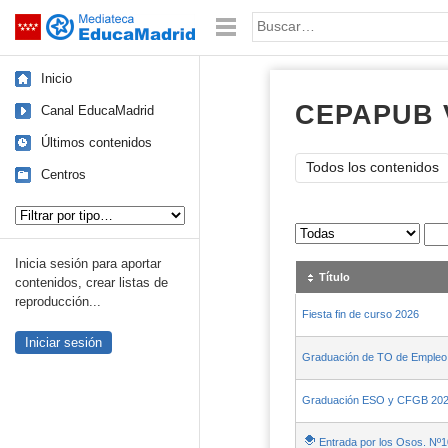
Mediateca de EducaMadrid
Saltar navegación
Palabra o frase:
Inicio
CEPAPUB 
Canal EducaMadrid
Últimos contenidos
Todos los contenidos
Centros
Tipo de contenido:
Sus archivos
:
Inicia sesión para aportar
Título
contenidos, crear listas de
reproducción...
Fiesta fin de curso 2026
Iniciar sesión
Graduación de TO de Empleo
Graduación ESO y CFGB 20
Entrada por los Osos. Nº