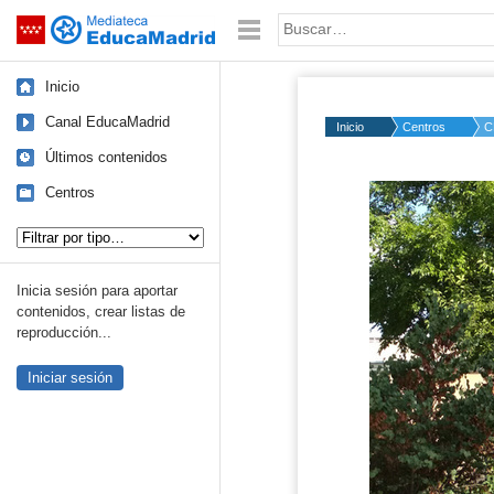
Mediateca de EducaMadrid
Saltar navegación
Palabra o frase:
Inicio
Canal EducaMadrid
Inicio
Centros
C
Últimos contenidos
Centros
Tipo de contenido:
Inicia sesión para aportar
contenidos, crear listas de
reproducción...
Iniciar sesión