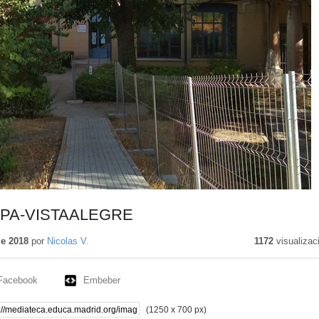
EPA-VISTAALEGRE
de 2018
por
Nicolas V.
1172
visualizac
Facebook
Embeber
(1250 x 700 px)