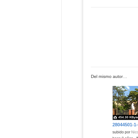
Del mismo autor…
454.30 KByt
subido por
Nico