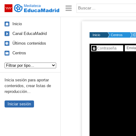
Mediateca de EducaMadrid
Saltar navegación
Palabra o frase:
Inicio
Canal EducaMadrid
Inicio
Centros
C
Últimos contenidos
Contenido protegido…
Centros
Tipo de contenido:
Inicia sesión para aportar
contenidos, crear listas de
reproducción...
Iniciar sesión