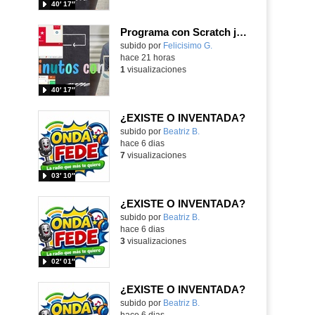
40′ 17″
Programa con Scratch juegos con los partidos del mundial 2026 ganados por España
Contenido educativo.
subido por
Felicisimo G.
-
hace 21 horas
1
visualizaciones
40′ 17″
¿EXISTE O INVENTADA?
Contenido educativo.
subido por
Beatriz B.
-
hace 6 dias
7
visualizaciones
03′ 10″
¿EXISTE O INVENTADA?
Contenido educativo.
subido por
Beatriz B.
-
hace 6 dias
3
visualizaciones
02′ 01″
¿EXISTE O INVENTADA?
Contenido educativo.
subido por
Beatriz B.
-
hace 6 dias