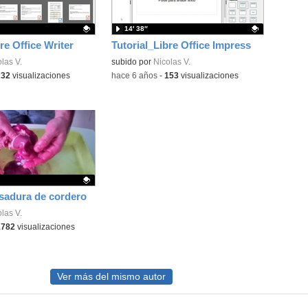
14′ 38″
re Office Writer
Tutorial_Libre Office Impress
ativo.
las V.
Contenido educativo.
subido por
Nicolas V.
232
visualizaciones
-
hace 6 años
-
153
visualizaciones
sadura de cordero
ativo.
las V.
1782
visualizaciones
Ver más del mismo autor