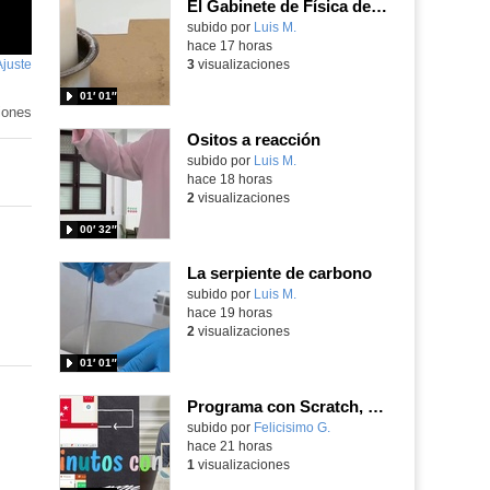
El Gabinete de Física del IES Enrique Tierno Galván de Parla (Curso 25-26)
Contenido educativo.
subido por
Luis M.
-
hace 17 horas
Ajuste
de
3
visualizaciones
pantalla
o
01′ 01″
o
iones
Ositos a reacción
Contenido educativo.
subido por
Luis M.
-
hace 18 horas
2
visualizaciones
00′ 32″
La serpiente de carbono
Contenido educativo.
subido por
Luis M.
-
hace 19 horas
2
visualizaciones
01′ 01″
Programa con Scratch, 8 diferentes juegos para vivir la emoción de los partidos de España en el mundial 2026
Contenido educativo.
subido por
Felicisimo G.
-
hace 21 horas
1
visualizaciones