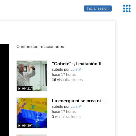
Servic
Iniciar sesión
Educa
Contenidos relacionados:
"Coheté": ¡Levitación flamígera!
Contenido educativo.
subido por
Luis M.
-
hace 17 horas
16
visualizaciones
00′ 21″
La energía ni se crea ni se destruye... ¡se experimenta! El Tierno en la Feria Madrid es Ciencia 2026
Contenido educativo.
subido por
Luis M.
-
hace 17 horas
3
visualizaciones
00′ 30″