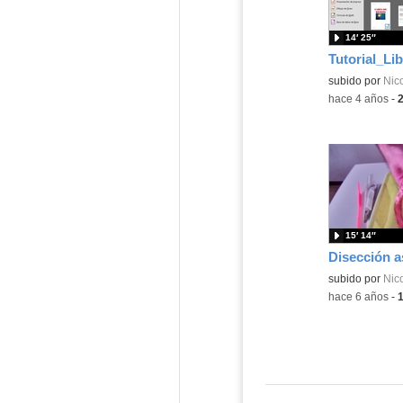
14′ 25″
Tutorial_Lib
Contenido educ
subido por
Nico
-
hace 4 años
-
15′ 14″
Disección a
Contenido educ
subido por
Nico
-
hace 6 años
-