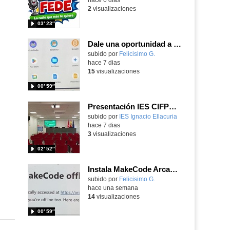
2
visualizaciones
03′ 23″
Dale una oportunidad a los Chromebooks y utiliza un proyector para realizar talleres si no tienes pantallas táctiles
Contenido educativo.
subido por
Felicisimo G.
-
hace 7 dias
15
visualizaciones
00′ 59″
Presentación IES CIFPD Ignacio Ellacuría
Contenido educativo.
subido por
IES Ignacio Ellacuria
-
hace 7 dias
3
visualizaciones
02′ 52″
Instala MakeCode Arcade para trabajar offline en tu tablet, ordenador, Chromebook
Contenido educativo.
subido por
Felicisimo G.
-
hace una semana
14
visualizaciones
00′ 59″