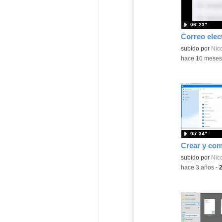
06′ 23″
subido por
Nico
-
hace 10 meses
05′ 34″
subido por
Nico
-
hace 3 años
-