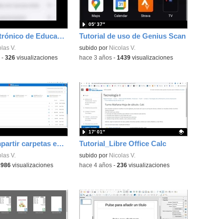
05′ 37″
Correo electrónico de EducaMadrid en el móvil
Tutorial de uso de Genius Scan
las V.
subido por
Nicolas V.
-
326
visualizaciones
-
hace 3 años
-
1439
visualizaciones
17′ 01″
Crear y compartir carpetas en CLOUD
Tutorial_Libre Office Calc
las V.
Contenido educativo.
subido por
Nicolas V.
2986
visualizaciones
-
hace 4 años
-
236
visualizaciones