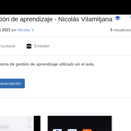
ión de aprendizaje - Nicolás Vilamitjana
-
Contenid
educativ
e 2023
por
Nicolas V.
5
visualizac
Facebook
Embeber
stema de gestión de aprendizaje utilizado en el aula.
ranscripción