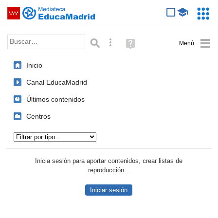
Mediateca de EducaMadrid
Saltar navegación
Servic
Educa
Palabra o frase:
Búsqueda avanzada
Ayuda
(en
ventana
Inicio
nueva)
Canal EducaMadrid
Últimos contenidos
Centros
Tipo de contenido:
Inicia sesión para aportar contenidos, crear listas de
reproducción...
Iniciar sesión