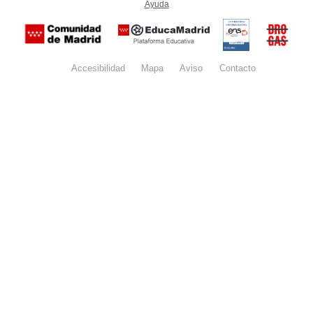
Ayuda
(en ventana nueva)
Certificación
Buzón
de
anónim
conformidad
del Pla
con el
Regiona
Esquema
contra l
Nacional de
Accesibilidad
Mapa
web
Aviso
legal
Contacto
Drogas 
Seguridad
la
(categoría
Comunid
MEDIA). El
de Madr
documento
se abrirá en
ventana
nueva.