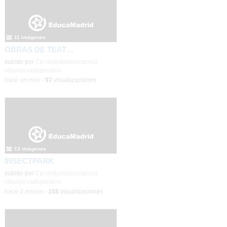
11 imágenes
OBRAS DE TEATRO PROA +
subido por
Cp cristodelacampana
villanuevadeperales
-
hace un mes
-
97
visualizaciones
13 imágenes
INSECTPARK
subido por
Cp cristodelacampana
villanuevadeperales
-
hace 2 meses
-
108
visualizaciones