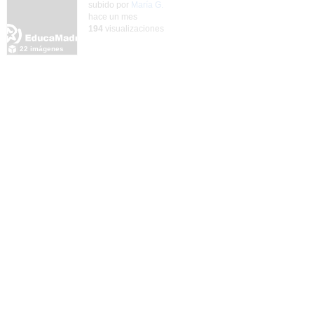
Contenido educativo.
subido por
María G.
-
hace un mes
194
visualizaciones
22 imágenes