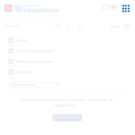
Mediateca de EducaMadrid
Saltar navegación
Servic
Educa
Palabra o frase:
Búsqueda avanzada
Ayuda
(en
ventana
Inicio
nueva)
Canal EducaMadrid
Últimos contenidos
Centros
Tipo de contenido:
Inicia sesión para aportar contenidos, crear listas de
reproducción...
Iniciar sesión