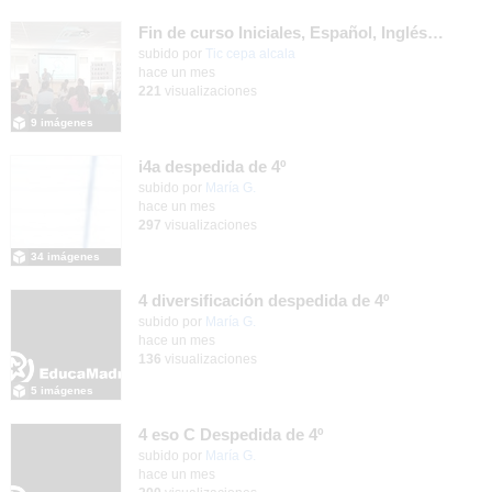
Fin de curso Iniciales, Español, Inglés, Informática y Patrimonio
subido por
Tic cepa alcala
-
hace un mes
221
visualizaciones
9 imágenes
i4a despedida de 4º
Contenido educativo.
subido por
María G.
-
hace un mes
297
visualizaciones
34 imágenes
4 diversificación despedida de 4º
Contenido educativo.
subido por
María G.
-
hace un mes
136
visualizaciones
5 imágenes
4 eso C Despedida de 4º
Contenido educativo.
subido por
María G.
-
hace un mes