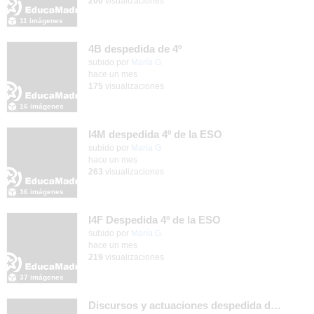
200
visualizaciones
11 imágenes
4B despedida de 4º
Contenido educativo.
subido por
María G.
-
hace un mes
175
visualizaciones
16 imágenes
I4M despedida 4º de la ESO
subido por
María G.
-
hace un mes
263
visualizaciones
36 imágenes
I4F Despedida 4º de la ESO
subido por
María G.
-
hace un mes
219
visualizaciones
37 imágenes
Discursos y actuaciones despedida de 4º