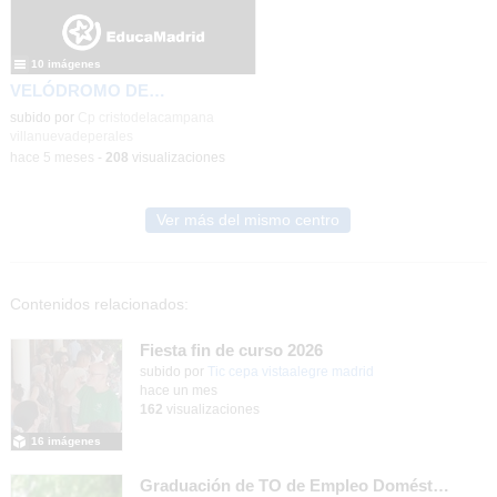
10 imágenes
VELÓDROMO DE GALAPAGAR
subido por
Cp cristodelacampana
villanuevadeperales
-
hace 5 meses
-
208
visualizaciones
Ver más del mismo centro
Contenidos relacionados:
Fiesta fin de curso 2026
subido por
Tic cepa vistaalegre madrid
-
hace un mes
162
visualizaciones
16 imágenes
Graduación de TO de Empleo Doméstico