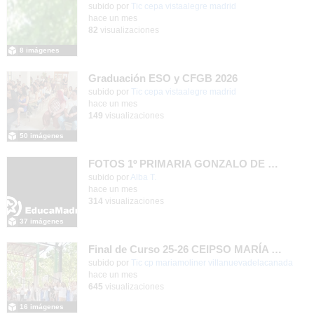
subido por
Tic cepa vistaalegre madrid
-
hace un mes
82
visualizaciones
8 imágenes
Graduación ESO y CFGB 2026
subido por
Tic cepa vistaalegre madrid
-
hace un mes
149
visualizaciones
50 imágenes
FOTOS 1º PRIMARIA GONZALO DE BERCEO
subido por
Alba T.
-
hace un mes
314
visualizaciones
37 imágenes
Final de Curso 25-26 CEIPSO MARÍA MOLINER
subido por
Tic cp mariamoliner villanuevadelacanada
-
hace un mes
645
visualizaciones
16 imágenes