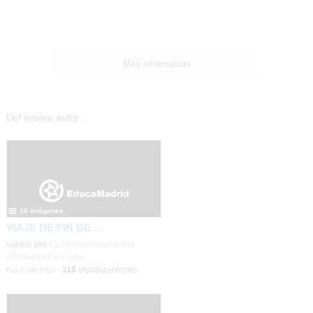
Más información
Del mismo autor…
10 imágenes
VIAJE DE FIN DE CURSO
subido por
Cp cristodelacampana
villanuevadeperales
-
hace un mes
-
118
visualizaciones