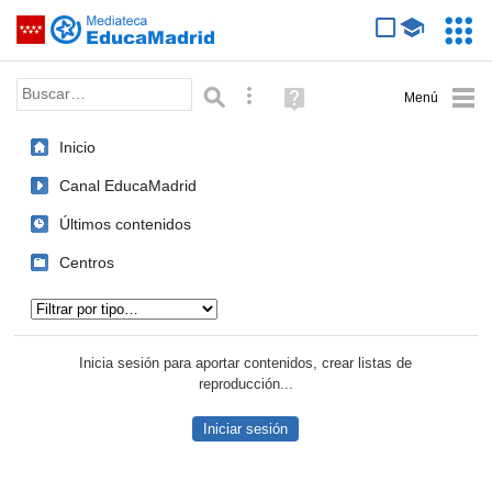
Mediateca de EducaMadrid
Saltar navegación
Servic
Educa
Palabra o frase:
Búsqueda avanzada
Ayuda
(en
ventana
Inicio
nueva)
Canal EducaMadrid
Últimos contenidos
Centros
Tipo de contenido:
Inicia sesión para aportar contenidos, crear listas de
reproducción...
Iniciar sesión