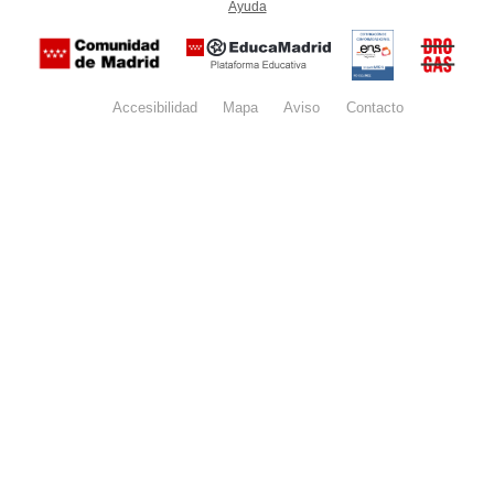
Ayuda
(en ventana nueva)
Certificación
Buzón
de
anónim
conformidad
del Pla
con el
Regiona
Esquema
contra l
Nacional de
Accesibilidad
Mapa
web
Aviso
legal
Contacto
Drogas 
Seguridad
la
(categoría
Comunid
MEDIA). El
de Madr
documento
se abrirá en
ventana
nueva.