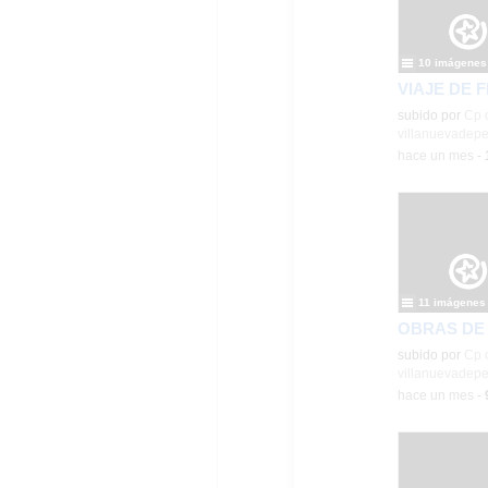
10 imágenes
VIAJE DE 
subido por
Cp 
villanuevadepe
-
hace un mes
-
11 imágenes
OBRAS DE
subido por
Cp 
villanuevadepe
-
hace un mes
-