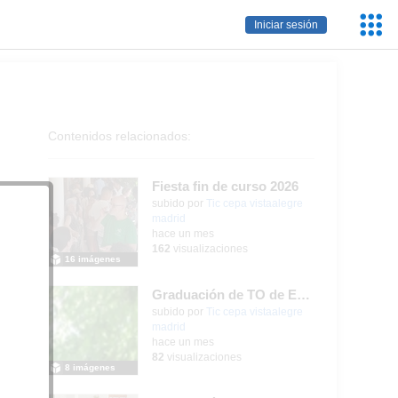
Servic
Iniciar sesión
Educa
Contenidos relacionados:
Fiesta fin de curso 2026
subido por
Tic cepa vistaalegre
madrid
-
hace un mes
162
visualizaciones
16 imágenes
Graduación de TO de Empleo Doméstico
subido por
Tic cepa vistaalegre
madrid
-
hace un mes
82
visualizaciones
8 imágenes