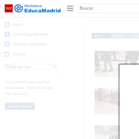
Mediateca de EducaMadrid
Saltar navegación
Palabra o frase:
Inicio
Canal EducaMadrid
Inicio
Centros
C
Últimos contenidos
FOTOS NIEVE
Centros
Tipo de contenido:
Inicia sesión para aportar
contenidos, crear listas de
FOTOS NIEVE
reproducción...
Iniciar sesión
FOTOS NIEVE