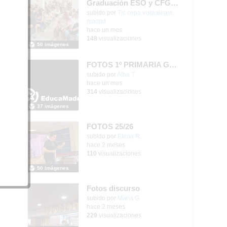
Graduación ESO y CFGB 2026
subido por
Tic cepa vistaalegre
madrid
-
hace un mes
148
visualizaciones
50 imágenes
FOTOS 1º PRIMARIA GONZALO DE BERCEO
iones
subido por
Alba T.
-
hace un mes
314
visualizaciones
37 imágenes
FOTOS 25/26
Contenido educativo.
subido por
Elena R.
-
hace 2 meses
110
visualizaciones
50 imágenes
Fotos discurso
Contenido educativo.
subido por
María G.
-
hace 2 meses
229
visualizaciones