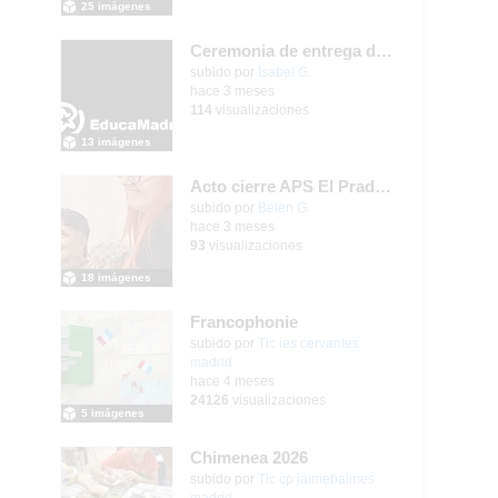
25 imágenes
Ceremonia de entrega de premios Quizstory 2026
subido por
Isabel G.
-
hace 3 meses
114
visualizaciones
13 imágenes
Acto cierre APS El Prado Companion - Galería de imágenes
subido por
Belen G.
-
hace 3 meses
93
visualizaciones
18 imágenes
Francophonie
subido por
Tic ies cervantes
madrid
-
hace 4 meses
24126
visualizaciones
5 imágenes
Chimenea 2026
subido por
Tic cp jaimebalmes
madrid
-