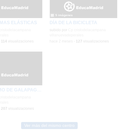
5 imágenes
MAS ELÁSTICAS
DÍA DE LA BICICLETA
cristodelacampana
subido por
Cp cristodelacampana
rales
villanuevadeperales
-
114
visualizaciones
-
hace 2 meses
-
127
visualizaciones
VELÓDROMO DE GALAPAGAR
cristodelacampana
rales
-
207
visualizaciones
Ver más del mismo centro