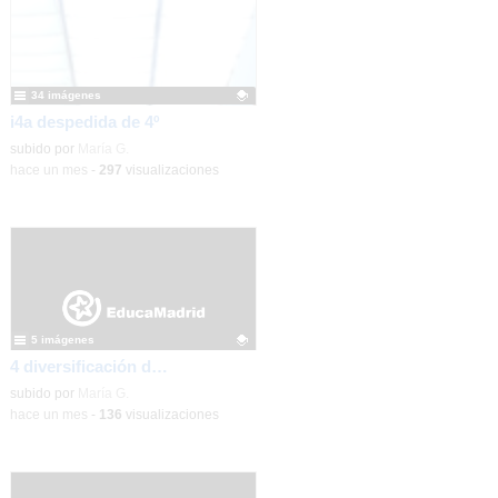
34 imágenes
i4a despedida de 4º
Contenido educativo.
subido por
María G.
-
hace un mes
-
297
visualizaciones
5 imágenes
4 diversificación despedida de 4º
Contenido educativo.
subido por
María G.
-
hace un mes
-
136
visualizaciones
Fotos
2/25
discurso
-
Detalles