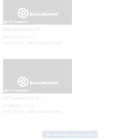
36 imágenes
I4M despedida 4º de la ESO
subido por
María G.
-
hace un mes
-
263
visualizaciones
37 imágenes
I4F Despedida 4º de la ESO
subido por
María G.
-
hace un mes
-
220
visualizaciones
Ver más del mismo autor