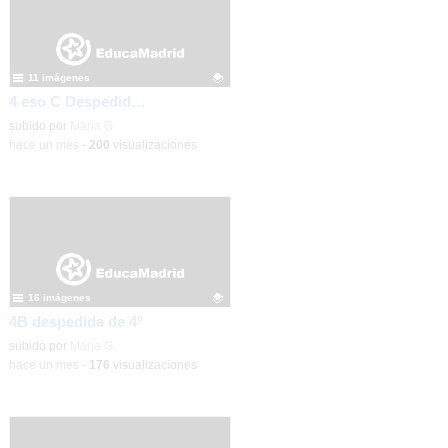
11 imágenes
4 eso C Despedida de 4º
Contenido educativo.
subido por
María G.
-
hace un mes
-
200
visualizaciones
16 imágenes
4B despedida de 4º
Contenido educativo.
subido por
María G.
-
hace un mes
-
176
visualizaciones