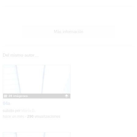
Más información
Del mismo autor…
28 imágenes
04a
Contenido educativo.
subido por
María G.
-
hace un mes
-
290
visualizaciones