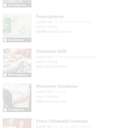
18 imágenes
Francophonie
subido por
Tic ies cervantes madrid
-
hace 4 meses
24159
visualizaciones
5 imágenes
Chimenea 2026
subido por
Tic cp jaimebalmes madrid
-
hace 5 meses
452
visualizaciones
250 imágenes
Mechones Solidarios
subido por
Sonia R.
-
hace 5 meses
234
visualizaciones
7 imágenes
Fotos Olimpiada Geología
Contenido educativo.
subido por
Tic ies cervantes madrid
-