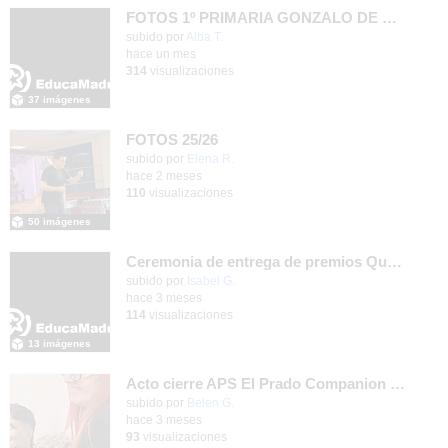
FOTOS 1º PRIMARIA GONZALO DE BERCEO
subido por
Alba T.
-
hace un mes
314
visualizaciones
37 imágenes
FOTOS 25/26
Contenido educativo.
subido por
Elena R.
-
hace 2 meses
110
visualizaciones
50 imágenes
Ceremonia de entrega de premios Quizstory 2026
subido por
Isabel G.
-
hace 3 meses
114
visualizaciones
13 imágenes
Acto cierre APS El Prado Companion - Galería de imágenes
subido por
Belen G.
-
hace 3 meses
93
visualizaciones