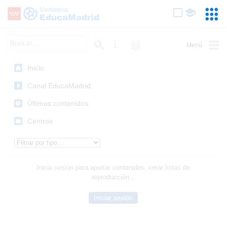
Mediateca de EducaMadrid
Saltar navegación
Servic
Educa
Palabra o frase:
Búsqueda avanzada
Ayuda
(en
ventana
Inicio
nueva)
Canal EducaMadrid
Últimos contenidos
Centros
Tipo de contenido:
Inicia sesión para aportar contenidos, crear listas de
reproducción...
Iniciar sesión