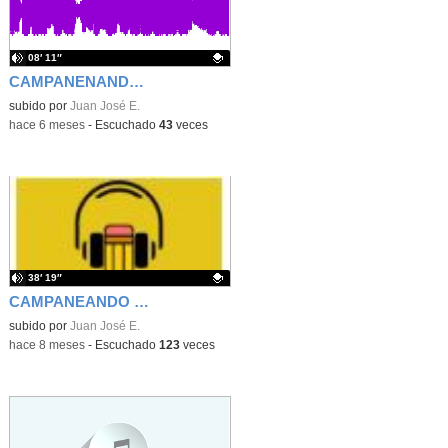
08′ 11″
CAMPANENANDO DÍA DE LA RADIO
Contenido educativo.
subido por
Juan José E.
-
hace 6 meses
-
Escuchado
43
veces
38′ 19″
CAMPANEANDO ESPECIAL NAVIDAD
Contenido educativo.
subido por
Juan José E.
-
hace 8 meses
-
Escuchado
123
veces