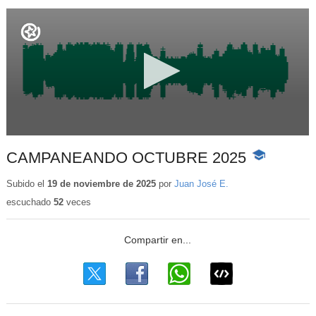
CAMPANEANDO OCTUBRE 2025
-
Contenido
educativo
Subido el
19 de noviembre de 2025
por
Juan José E.
escuchado
52
veces