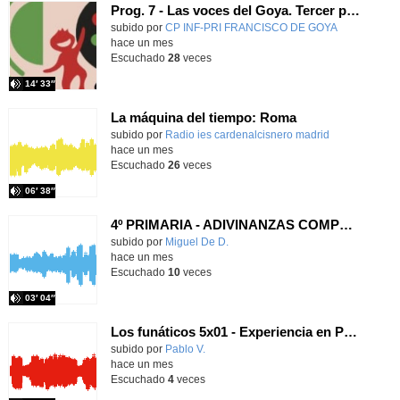
Prog. 7 - Las voces del Goya. Tercer programa del curso 2025-26
subido por
CP INF-PRI FRANCISCO DE GOYA
-
hace un mes
Escuchado
28
veces
14′ 33″
La máquina del tiempo: Roma
Contenido educativo.
subido por
Radio ies cardenalcisnero madrid
-
hace un mes
Escuchado
26
veces
06′ 38″
4º PRIMARIA - ADIVINANZAS COMPLETAS 2025-2026 - RADIO POLARIS
subido por
Miguel De D.
-
hace un mes
Escuchado
10
veces
03′ 04″
Los funáticos 5x01 - Experiencia en Puy du Fou y el chiste de la abeja
Contenido educativo.
subido por
Pablo V.
-
hace un mes
Escuchado
4
veces