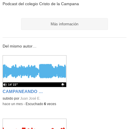
Podcast del colegio Cristo de la Campana
Más información
Del mismo autor…
14′ 22″
CAMPANEANDO ESPECIAL DÍA DEL LIBRO 2026
Contenido educativo.
subido por
Juan José E.
-
hace un mes
-
Escuchado
6
veces