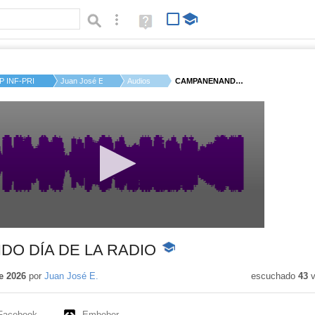
Búsqueda avanzada
Ayuda
(en
ventana
nueva)
P INF-PRI CRISTO DE...
Juan José E.
Audios
CAMPANENANDO DÍA DE ...
O DÍA DE LA RADIO
-
Contenido
educativo
e 2026
por
Juan José E.
escuchado
43
v
Facebook
Embeber