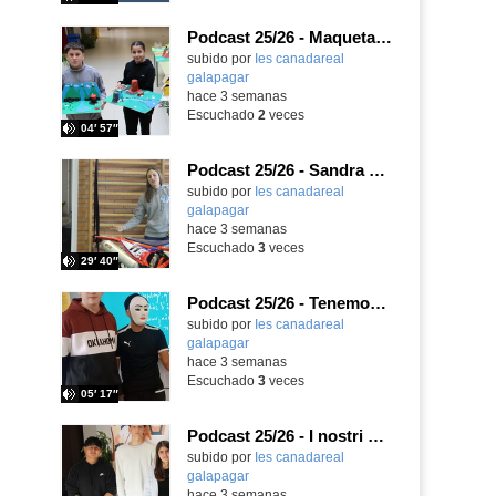
Podcast 25/26 - Maquetas sobre el feudalismo
subido por
Ies canadareal
galapagar
-
hace 3 semanas
Escuchado
2
veces
04′ 57″
Podcast 25/26 - Sandra Gómez, campeona de Enduro
subido por
Ies canadareal
galapagar
-
hace 3 semanas
Escuchado
3
veces
29′ 40″
Podcast 25/26 - Tenemos nueva profesora de Griego ¿Conoces a María Eugenia?
subido por
Ies canadareal
galapagar
-
hace 3 semanas
Escuchado
3
veces
05′ 17″
Podcast 25/26 - I nostri amici italiani
subido por
Ies canadareal
galapagar
-
hace 3 semanas