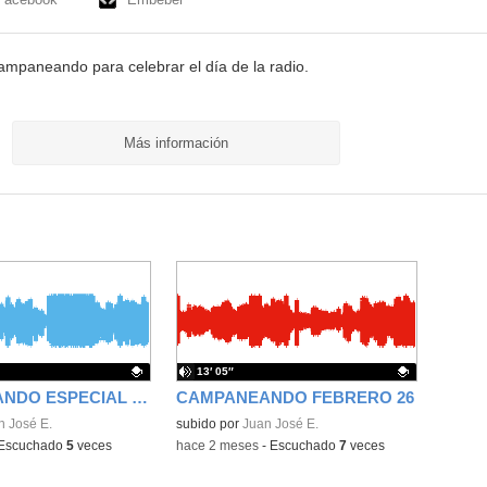
mpaneando para celebrar el día de la radio.
Más información
13′ 05″
CAMPANEANDO ESPECIAL DÍA DEL LIBRO 2026
CAMPANEANDO FEBRERO 26
ativo.
n José E.
Contenido educativo.
subido por
Juan José E.
Escuchado
5
veces
-
hace 2 meses
-
Escuchado
7
veces