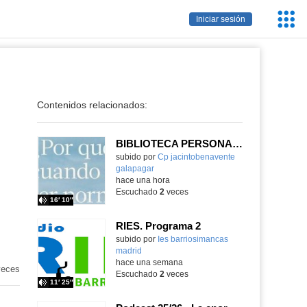
Servic
Iniciar sesión
Educa
Contenidos relacionados:
BIBLIOTECA PERSONAL 9: ¿Por qué ser feliz cuando puedes ser normal?
Contenido educativo.
subido por
Cp jacintobenavente
galapagar
-
hace una hora
Escuchado
2
veces
16′ 10″
RIES. Programa 2
Contenido educativo.
subido por
Ies barriosimancas
madrid
-
hace una semana
eces
Escuchado
2
veces
11′ 25″