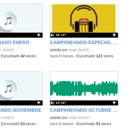
38′ 19″
NADO ENERO
CAMPANEANDO ESPECIAL NAVIDAD
ativo.
n José E.
Contenido educativo.
subido por
Juan José E.
-
Escuchado
42
veces
-
hace 8 meses
-
Escuchado
121
veces
14′ 56″
NDO NOVIEMBRE
CAMPANEANDO OCTUBRE 2025
ativo.
n José E.
Contenido educativo.
subido por
Juan José E.
-
Escuchado
53
veces
-
hace 9 meses
-
Escuchado
51
veces